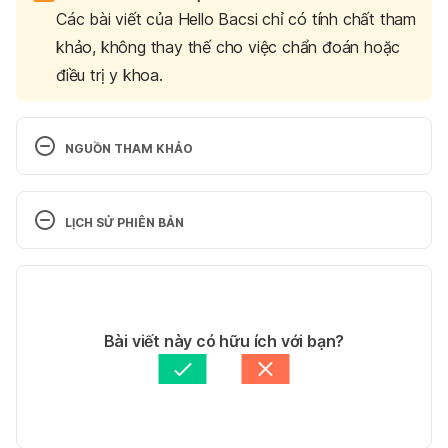
Các bài viết của Hello Bacsi chỉ có tính chất tham
khảo, không thay thế cho việc chẩn đoán hoặc
điều trị y khoa.
NGUỒN THAM KHẢO
A Man’s Guide to Essential 
Vitamins http://www.everydayhealth.com/mens-
LỊCH SỬ PHIÊN BẢN
health/a-mans-guide-to-essential-
vitamins.aspx. Ngày truy cập 12/12/2016
Phiên bản hiện tại
The Best Vitamins for 
15/11/2019
Men http://www.healthline.com/health/vitamins-for-
Tác giả: 
Thu Trang
Bài viết này có hữu ích với bạn?
men#Vitamin-richfoods3 .Ngày truy cập 12/12/2016
Tham vấn y khoa: 
Bác sĩ Lê Thị Mỹ Duyên
Cập nhật bởi: 
Hoàng Diệu Thu