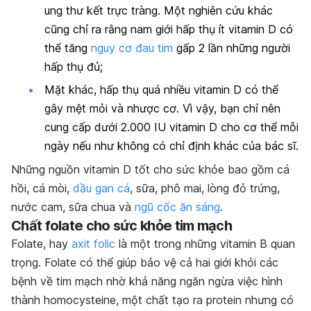
ung thư kết trực tràng. Một nghiên cứu khác
cũng chỉ ra rằng nam giới hấp thụ ít vitamin D có
thể tăng
nguy cơ đau tim
gấp 2 lần những người
hấp thụ đủ;
Mặt khác, hấp thụ quá nhiều vitamin D có thể
gây mệt mỏi và nhược cơ. Vì vậy, bạn chỉ nên
cung cấp dưới 2.000 IU vitamin D cho cơ thể mỗi
ngày nếu như không có chỉ định khác của bác sĩ.
Những nguồn vitamin D tốt cho sức khỏe bao gồm cá
hồi, cá mòi,
dầu gan cá
, sữa, phô mai, lòng đỏ trứng,
nước cam, sữa chua và
ngũ cốc ăn sáng
.
Chất folate cho sức khỏe tim mạch
Folate, hay
axit folic
là một trong những vitamin B quan
trọng. Folate có thể giúp bảo vệ cả hai giới khỏi các
bệnh về tim mạch nhờ khả năng ngăn ngừa việc hình
thành homocysteine, một chất tạo ra protein nhưng có