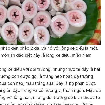
nhắc đến phèo 2 da, và nó với lòng se điếu là một.
 món ăn đặc biệt này là lòng xe điếu, miền Nam
ng xe điếu với dồi trường, nhưng thực tế đây là hai
trường còn được gọi là tràng heo hoặc dạ trường
của con heo, màu trắng sữa. Đây là bộ phận được
dai giòn đặc trưng và có hương vị thơm ngon. Mặc dù
ng với lòng non, nhưng dồi trường có kích thước to
ũng giòn hơn chứ không dai hơn lòng non. Vì vậy,