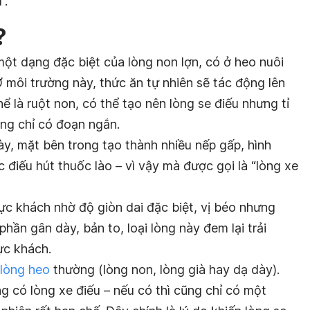
”.
?
 một dạng đặc biệt của lòng non lợn,
có
ở
heo nuôi
Ở môi trường này, thức ăn tự nhiên sẽ tác động lên
ể là ruột non, có thể tạo nên lòng se điếu nhưng tỉ
ũng chỉ có đoạn ngắn.
y, mặt bên trong tạo thành nhiều nếp gấp, hình
 điếu hút thuốc lào – vì vậy mà được gọi là “lòng xe
hực khách nhờ độ giòn dai đặc biệt, vị béo nhưng
hần gân dày, bản to, loại lòng này đem lại trải
ực khách.
lòng heo
thường (lòng non, lòng già hay dạ dày).
g có lòng xe điếu – nếu có thì cũng chỉ có một