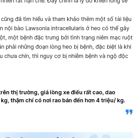
hiên rất hạn chế. Đây chính là lý do khiến lòng se
 cũng đã tìm hiểu và tham khảo thêm một số tài liệu
n nội bào Lawsonia intracellularis ở heo có thể gây
uột, một bệnh đặc trưng bởi tình trạng niêm mạc ruột
ăn phải những đoạn lòng heo bị bệnh, đặc biệt là khi
 chưa chín, thì nguy cơ bị nhiễm bệnh và ngộ độc
trên thị trường, giá lòng xe điếu rất cao, dao
 kg, thậm chí có nơi rao bán đến hơn 4 triệu/ kg.