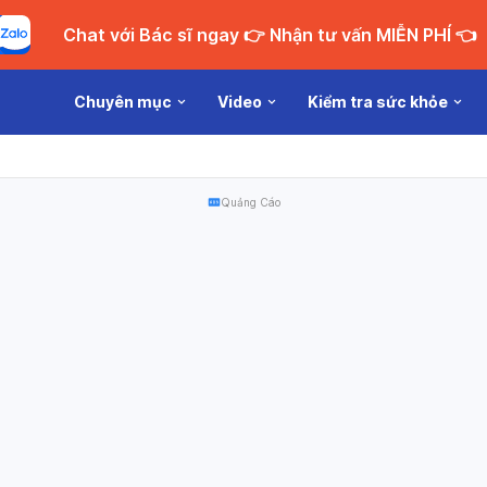
Chat với Bác sĩ ngay 👉 Nhận tư vấn MIỄN PHÍ 👈
Chuyên mục
Video
Kiểm tra sức khỏe
Quảng Cáo