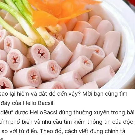
 sao lại hiếm và
đắt đỏ
đến vậy?
Mời bạn
cùng tìm
i đây của Hello Bacsi!
e điếu” được HelloBacsi dùng thường xuyên trong bài
tính phổ biến và nhu cầu tìm kiếm thông tin của độc
so với từ điển. Theo đó, cách viết đúng chính tả