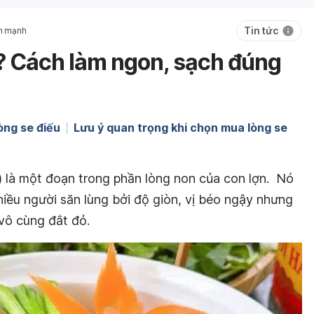
Tin tức
nh mạnh
ì? Cách làm ngon, sạch đúng
òng se điếu
Lưu ý quan trọng khi chọn mua lòng se
) là một đoạn trong phần lòng non của con lợn. Nó
iều người săn lùng bởi độ giòn, vị béo ngậy nhưng
vô cùng đắt đỏ.