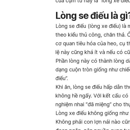
của cụm từ này là “lòng xe điếu
Lòng se điếu là gì
Lòng se điếu (lòng xe điếu) là
theo kiểu thủ công, chăn thả. 
cơ quan tiêu hóa của heo, cụ th
lệ này cũng khá ít và nếu có c
Phần lòng này có thành lòng dà
dạng cuộn tròn giống như chiếc
điếu”.
Khi ăn, lòng se điếu hấp dẫn t
không hề ngấy. Với kết cấu có p
nghiệm nhai “đã miệng”
cho th
Lòng xe điếu không giống như
Không phải con lợn nái nào cũn