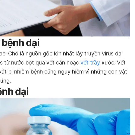
 bệnh dại
ae. Chó là nguồn gốc lớn nhất lây truyền virus dại
rus từ nước bọt qua vết cắn hoặc
vết trầy
xước. Vết
ật bị nhiễm bệnh cũng nguy hiểm vì những con vật
húng.
nh dại