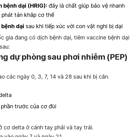
h bệnh dại (HRIG):
đây là chất giúp bảo vệ nhanh
i phát tán khắp cơ thể
 bệnh dại
sau khi tiếp xúc với con vật nghi bị dại
ốc gia đang có dịch bệnh dại, tiêm vaccine bệnh dại
sau:
ong dự phòng sau phơi nhiễm (PEP)
o các ngày 0, 3, 7, 14 và 28 sau khi bị cắn.
delta
o phần trước của cơ đùi
 cơ delta ở cánh tay phải và tay trái.
ta vào ngày 7 và ngày 21.