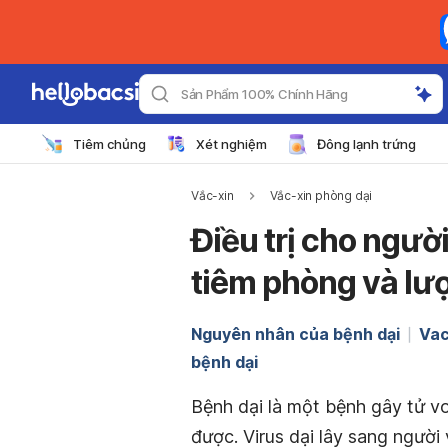
Sản Phẩm 100% Chính Hãng
Tiêm chủng
Xét nghiệm
Đông lạnh trứng
Vắc-xin
Vắc-xin phòng dại
Điều trị cho người 
tiêm phòng và lư
Nguyên nhân của bệnh dại
Vac
bệnh dại
Bệnh dại là một bệnh gây tử v
được. Virus dại lây sang người