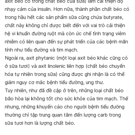
axit béo có trong chất béo của sữa) làm cải thiện độ
nhạy cảm của insulin. Hơn nữa, thành phần chất béo có
trong hầu hết các sản phẩm sữa cũng chứa butyrate,
chất này không chỉ được biết đến với vai trò cải thiện
hệ vi khuẩn đường ruột mà còn ức chế tình trạng viêm
nhiễm có liên quan đến sự phát triển của các bệnh mãn
tính như tiểu đường và tim mạch.
Ngoài ra, axit phytanic (một loại axit béo khác cũng có
ở sữa tươi) và axit linolenic liên hợp (chất béo chuyển
hóa tự nhiên trong sữa) cũng được ghi nhận là có thể
giảm nguy cơ mắc bệnh tiểu đường, ung thư.
Tuy nhiên, như đã đề cập ở trên, những loại chất béo
bão hòa lại không tốt cho sức khỏe của tim mạch. Thế
nhưng, những khuyến cáo cho người bệnh tiểu đường
thường chỉ tập trung quan tâm đến lượng carb trong
sữa tươi hơn là lượng chất béo.