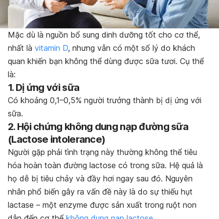
Mặc dù là nguồn bổ sung dinh dưỡng tốt cho cơ thể,
nhất là
vitamin D
, nhưng vẫn có một số lý do khách
quan khiến bạn không thể dùng được sữa tươi. Cụ thể
là:
1. Dị ứng với sữa
Có khoảng 0,1–0,5% người trưởng thành bị dị ứng với
sữa.
2. Hội chứng không dung nạp đường sữa
(Lactose intolerance)
Người gặp phải tình trạng này thường không thể tiêu
hóa hoàn toàn đường lactose có trong sữa. Hệ quả là
họ dễ bị tiêu chảy và đầy hơi ngay sau đó. Nguyên
nhân phổ biến gây ra vấn đề này là do sự thiếu hụt
lactase – một enzyme được sản xuất trong ruột non
dẫn đến cơ thể
không dung nạp lactose
.