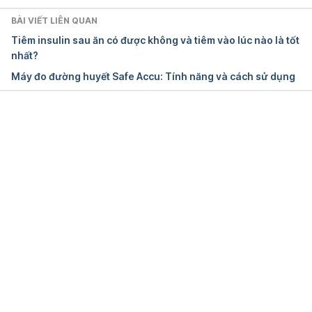
https://www.healthline.com/health/diabetes/best-
BÀI VIẾT LIÊN QUAN
milk-for-diabetics
 Ngày truy cập 18/6/2020 
Tiêm insulin sau ăn có được không và tiêm vào lúc nào là tốt
nhất?
What Is the Best Milk for 
Máy đo đường huyết Safe Accu: Tính năng và cách sử dụng
Diabetes? 
https://greatist.com/eat/best-milk-for-
diabetics
 Ngày truy cập 18/6/2020
Dairy and 
Đang tải....
diabetes 
https://www.diabetes.org.uk/guide-to-
diabetes/enjoy-food/eating-with-diabetes/food-
groups/dairy-and-diabetes
 Ngày truy cập 
18/6/2020