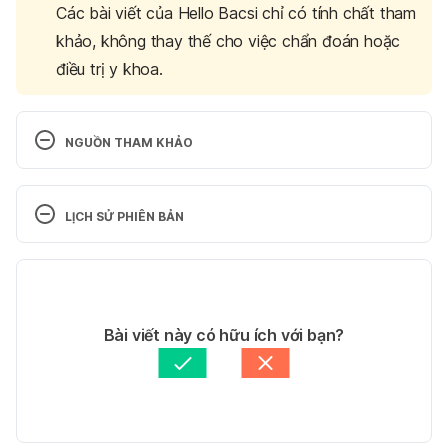
Các bài viết của Hello Bacsi chỉ có tính chất tham
khảo, không thay thế cho việc chẩn đoán hoặc
điều trị y khoa.
NGUỒN THAM KHẢO
Can I Drink Milk If I Have 
Diabetes 
https://www.thediabetescouncil.com/can-
LỊCH SỬ PHIÊN BẢN
i-drink-milk-if-i-have-diabetes/
 Ngày truy cập 
18/6/2020
Phiên bản hiện tại
What is the best milk for people with 
20/07/2020
diabetes? 
https://www.medicalnewstoday.com/arti
Tác giả: 
Minh Phú
Bài viết này có hữu ích với bạn?
cles/311107
 Ngày truy cập 18/6/2020
Tham vấn y khoa: 
Bác sĩ Nguyễn Thường Hanh
Cập nhật bởi: 
Bác sĩ Nguyễn Thường Hanh
What Are the Best Milk Options for People with 
Diabetes?