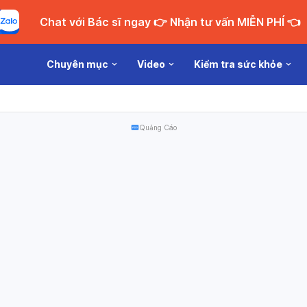
Chat với Bác sĩ ngay 👉 Nhận tư vấn MIỄN PHÍ 👈
Chuyên mục
Video
Kiểm tra sức khỏe
Quảng Cáo