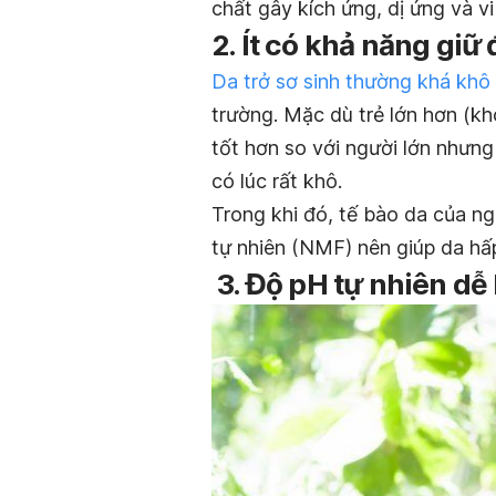
chất gây kích ứng, dị ứng và v
2. Ít có khả năng gi
Da trở sơ sinh thường khá khô
trường. Mặc dù trẻ lớn hơn (kh
tốt hơn so với người lớn nhưng
có lúc rất khô.
Trong khi đó, tế bào da của ng
tự nhiên (NMF) nên giúp da hấp
3. Độ pH tự nhiên dễ