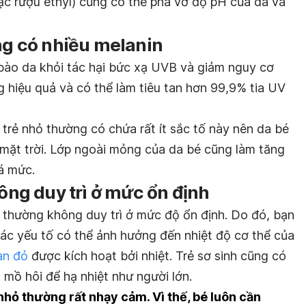
c rượu ethyl) cũng có thể phá vỡ độ pH của da và
ông có nhiều melanin
 bào da khỏi tác hại bức xạ UVB và giảm nguy cơ
 hiệu quả và có thể làm tiêu tan hơn 99,9% tia UV
à trẻ nhỏ thường có chứa rất ít sắc tố này nên da bé
 mặt trời. Lớp ngoài mỏng của da bé cũng làm tăng
á mức.
hông duy trì ở mức ổn định
h thường không duy trì ở mức độ ổn định. Do đó, bạn
các yếu tố có thể ảnh hưởng đến nhiệt độ cơ thể của
an đỏ
được kích hoạt bởi nhiệt. Trẻ sơ sinh cũng có
 mồ hôi để hạ nhiệt như người lớn.
 nhỏ thường rất nhạy cảm. Vì thế, bé luôn cần