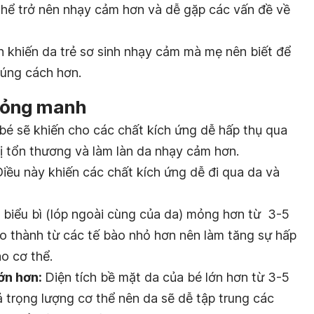
thể trở nên nhạy cảm hơn và dễ gặp các vấn đề về
 khiến da trẻ sơ sinh nhạy cảm mà mẹ nên biết để
đúng cách hơn.
t mỏng manh
bé sẽ khiến cho các chất kích ứng dễ hấp thụ qua
ị tổn thương và làm làn da nhạy cảm hơn.
iều này khiến các chất kích ứng dễ đi qua da và
biểu bì (lóp ngoài cùng của da) mỏng hơn từ 3-5
ạo thành từ các tế bào nhỏ hơn nên làm tăng sự hấp
ào cơ thể.
lớn hơn:
Diện tích bề mặt da của bé lớn hơn từ 3-5
cả trọng lượng cơ thể nên da sẽ dễ tập trung các