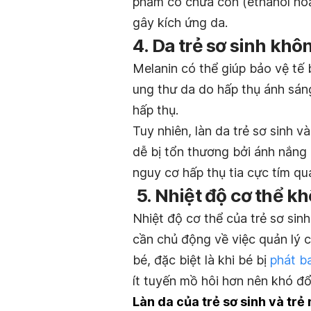
phẩm có chứa cồn (ethanol hoặ
gây kích ứng da.
4. Da trẻ sơ sinh kh
Melanin có thể giúp bảo vệ tế
ung thư da do hấp thụ ánh sáng
hấp thụ.
Tuy nhiên, làn da trẻ sơ sinh v
dễ bị tổn thương bởi ánh nắng
nguy cơ hấp thụ tia cực tím qu
5. Nhiệt độ cơ thể k
Nhiệt độ cơ thể của trẻ sơ sin
cần chủ động về việc quản lý 
bé, đặc biệt là khi bé bị
phát b
ít tuyến mồ hôi hơn nên khó đổ
Làn da của trẻ sơ sinh và trẻ