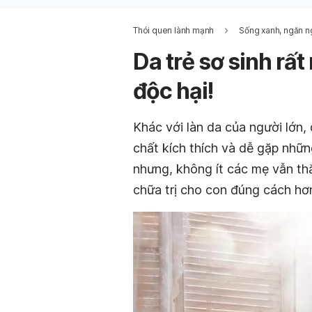
Thói quen lành mạnh
Sống xanh, ngăn n
Da trẻ sơ sinh rấ
độc hại!
Khác với làn da của người lớn, 
chất kích thích và dễ gặp nhữ
nhưng, không ít các mẹ vẫn th
chữa trị cho con đúng cách hơ