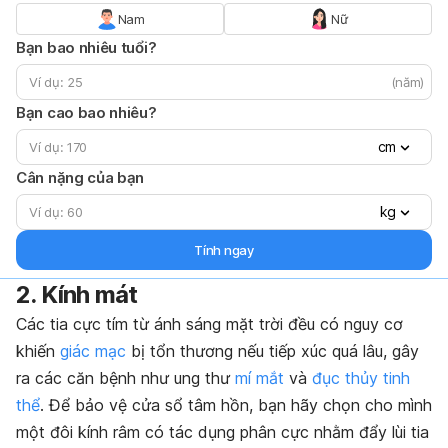
Nam
Nữ
Bạn bao nhiêu tuổi?
(năm)
Bạn cao bao nhiêu?
cm
Cân nặng của bạn
kg
Tính ngay
2. Kính mát
Các tia cực tím từ ánh sáng mặt trời đều có nguy cơ
khiến
giác mạc
bị tổn thương nếu tiếp xúc quá lâu, gây
ra các căn bệnh như ung thư
mí mắt
và
đục thủy tinh
thể
. Để bảo vệ cửa sổ tâm hồn, bạn hãy chọn cho mình
một đôi kính râm có tác dụng phân cực nhằm đẩy lùi tia