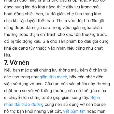
những người mắc phải chứng đau khớp hoặc khớp gối
đang sưng lên do khả năng thúc đẩy lưu lượng máu
hoạt động nhiều hơn, từ đó giảm nhẹ tình trạng khó
chịu khi tập luyện thể thao. Thêm vào đó, bó đầu gối
cũng được đánh giá cao trong việc ngăn ngừa chấn
thương hoặc thậm chí tránh cho các tổn thương trước
đó bị tác động xấu. Giá cho sản phẩm bó đầu gối cũng
khá đa dạng tùy thuộc vào nhãn hiệu cũng như chất
liệu.
7. Vớ nén
Nếu bạn mắc phải chứng lưu thông máu kém ở chân từ
các tình trạng như
giãn tĩnh mạch
, hãy cân nhắc đến
việc sử dụng vớ nén. Cấu tạo của sản phẩm này thường
chặt hơn so với vớ thông thường nên có thể giúp máu
di chuyển lên chân, từ đó giúp giảm sưng tấy.
Bệnh
nhân đái tháo đường
cũng nên sử dụng vớ nén bởi sẽ
hỗ trợ bạn khỏi những vết cắt,
vết bầm tím
hoặc mụn