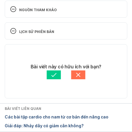
NGUỒN THAM KHẢO
Breaking Bad Habits  – Why It’s So Hard to Change
LỊCH SỬ PHIÊN BẢN
https://newsinhealth.nih.gov/2012/01/breaking-bad-
habits
Phiên bản hiện tại
Truy cập ngày: 01.08.2023
03/04/2025
Tác giả: 
Vũ Thị Quỳnh Như
Bài viết này có hữu ích với bạn?
Sleep and Chronic Disease
Tham vấn y khoa: 
Bác sĩ Nguyễn Thường Hanh
Cập nhật bởi: 
Phong Huỳnh
https://www.cdc.gov/sleep/about_sleep/chronic_dis
ease.html
Truy cập ngày: 01.08.2023
BÀI VIẾT LIÊN QUAN
Các bài tập cardio cho nam từ cơ bản đến nâng cao
How much water should you drink?
Giải đáp: Nhảy dây có giảm cân không?