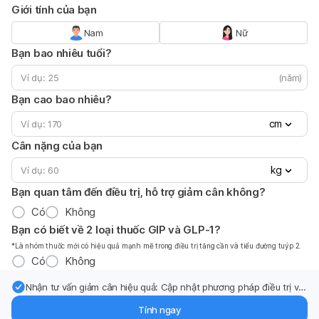
Giới tính của bạn
Nam
Nữ
Bạn bao nhiêu tuổi?
(năm)
Bạn cao bao nhiêu?
cm
Cân nặng của bạn
kg
Bạn quan tâm đến điều trị, hỗ trợ giảm cân không?
Có
Không
Bạn có biết về 2 loại thuốc GIP và GLP-1?
*Là nhóm thuốc mới có hiệu quả mạnh mẽ trong điều trị tăng cần và tiểu đường tuýp 2.
Có
Không
Nhận tư vấn giảm cân hiệu quả: Cập nhật phương pháp điều trị và
hỗ trợ từ chuyên gia qua email.
Tính ngay