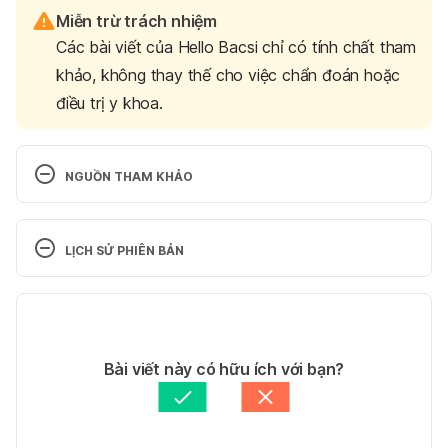
Miễn trừ trách nhiệm
Các bài viết của Hello Bacsi chỉ có tính chất tham
khảo, không thay thế cho việc chẩn đoán hoặc
điều trị y khoa.
NGUỒN THAM KHẢO
HPV Test
LỊCH SỬ PHIÊN BẢN
https://www.mayoclinic.org/tests-procedures/hpv-
test/about/pac-20394355
Phiên bản hiện tại
Ngày truy cập 11/3/2019.
03/04/2025
Tác giả: 
Ngọc Anh
Bài viết này có hữu ích với bạn?
HPV and HPV Testing
Tham vấn y khoa: 
Bác sĩ Nguyễn Thường Hanh
Cập nhật bởi: 
Ngân Phạm
https://www.cancer.org/cancer/cancer-