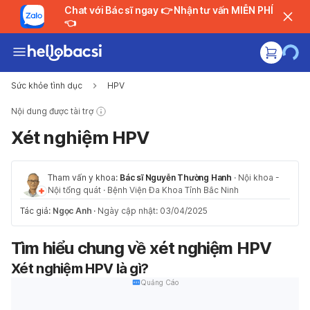
Chat với Bác sĩ ngay 👉 Nhận tư vấn MIỄN PHÍ
👈
Sức khỏe tình dục
HPV
Nội dung được tài trợ
Xét nghiệm HPV
Tham vấn y khoa:
Bác sĩ Nguyễn Thường Hanh
·
Nội khoa -
Nội tổng quát
·
Bệnh Viện Đa Khoa Tỉnh Bắc Ninh
Tác giả:
Ngọc Anh
·
Ngày cập nhật: 03/04/2025
Tìm hiểu chung về xét nghiệm HPV
Xét nghiệm HPV là gì?
Quảng Cáo