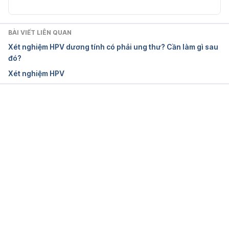
causes/infectious-agents/hpv/hpv-and-hpv-
testing.html
BÀI VIẾT LIÊN QUAN
Ngày truy cập 11/3/2019.
Xét nghiệm HPV dương tính có phải ung thư? Cần làm gì sau
đó?
Human Papillomavirus (HPV) Test
Xét nghiệm HPV
https://medlineplus.gov/lab-tests/human-
papillomavirus-hpv-test/
Đang tải....
Ngày truy cập 11/3/2019.