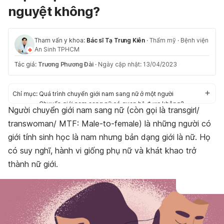
nguyệt không?
Tham vấn y khoa:
Bác sĩ Tạ Trung Kiên
·
Thẩm mỹ
·
Bệnh viện
An Sinh TPHCM
Tác giả:
Trương Phương Đài
·
Ngày cập nhật: 13/04/2023
Chỉ mục:
Quá trình chuyển giới nam sang nữ ở một người
Chuyển giới nam sang nữ có quan hệ được không?
Người chuyển giới nam sang nữ (còn gọi là transgirl/
Chuyển giới nam sang nữ có kinh nguyệt không?
transwoman/ MTF: Male-to-female) là những người có
giới tính sinh học là nam nhưng bản dạng giới là nữ. Họ
có suy nghĩ, hành vi giống phụ nữ và khát khao trở
thành nữ giới.