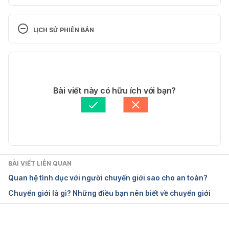
Glossary of Transgender Terms
LỊCH SỬ PHIÊN BẢN
https://www.hopkinsmedicine.org/news/articles/glo
ssary-of-terms-1
Phiên bản hiện tại
Ngày truy cập: 14/10/2022
13/04/2023
Tác giả: 
Trương Phương Đài
Bài viết này có hữu ích với bạn?
Transgender people, gender identity, and gender 
Tham vấn y khoa: 
Bác sĩ Tạ Trung Kiên
expression
Cập nhật bởi: 
Vi Quỳnh
https://www.apa.org/topics/lgbtq/transgender.pdf
Ngày truy cập: 14/10/2022
BÀI VIẾT LIÊN QUAN
Quan hệ tình dục với người chuyển giới sao cho an toàn?
Transgender Identities
Chuyển giới là gì? Những điều bạn nên biết về chuyển giới
https://www.plannedparenthood.org/learn/gender-
identity/transgender