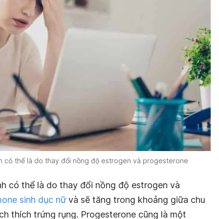
nh có thể là do thay đổi nồng độ estrogen và progesterone
nh có thể là do thay đổi nồng độ estrogen và
one sinh dục nữ
và sẽ
tăng trong khoảng giữa chu
ch thích trứng rụng.
Progesterone cũng là một