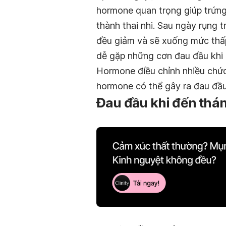
hormone quan trọng giúp trứng 
thành thai nhi.
Sau ngày rụng t
đều giảm và sẽ xuống mức thấp
dễ gặp những cơn đau đầu khi 
Hormone điều chỉnh nhiều chức
hormone có thể gây ra đau đầ
Đau đầu khi đến thá