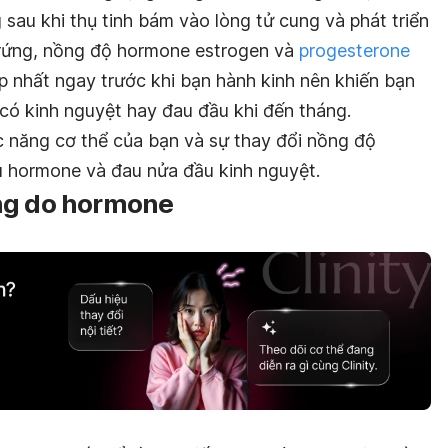
sau khi thụ tinh bám vào lòng tử cung và phát triển
rứng, nồng độ hormone estrogen và
progesterone
 nhất ngay trước khi bạn hành kinh nên khiến bạn
có kinh nguyệt hay đau đầu khi đến tháng.
 năng cơ thể của bạn và sự thay đổi nồng độ
u hormone và đau nửa đầu kinh nguyệt.
ng do hormone