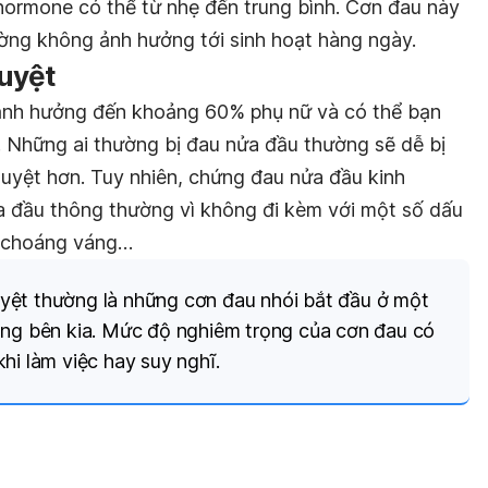
hormone có thể từ nhẹ đến trung bình. Cơn đau này
ờng không ảnh hưởng tới sinh hoạt hàng ngày.
uyệt
ảnh hưởng đến khoảng 60% phụ nữ và có thể bạn
.
Những ai thường bị đau nửa đầu thường sẽ dễ bị
guyệt hơn.
Tuy nhiên, chứng đau nửa đầu kinh
 đầu thông thường vì không đi kèm với một số dấu
c choáng váng…
yệt thường là những cơn đau nhói bắt đầu ở một
ang bên kia. Mức độ nghiêm trọng của cơn đau có
hi làm việc hay suy nghĩ.