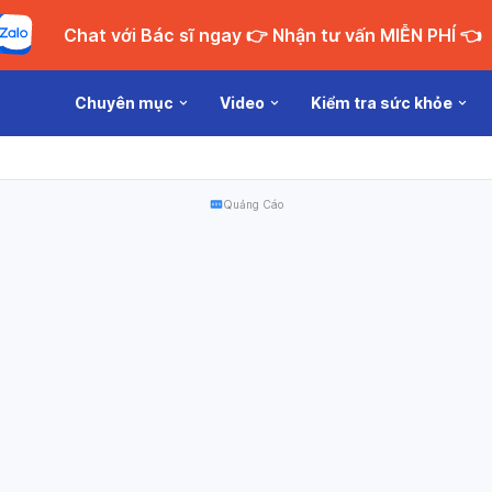
Chat với Bác sĩ ngay 👉 Nhận tư vấn MIỄN PHÍ 👈
Chuyên mục
Video
Kiểm tra sức khỏe
Quảng Cáo