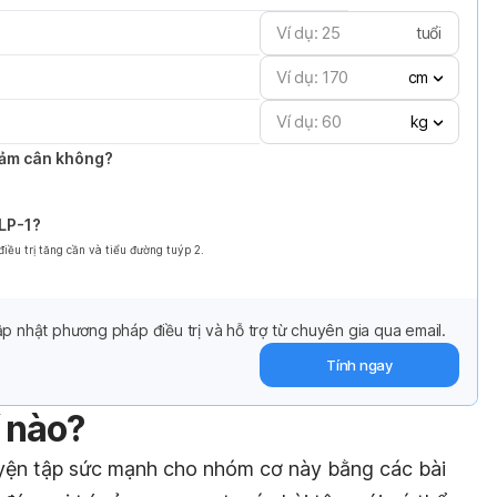
tuổi
cm
kg
giảm cân không?
GLP-1?
ều trị tăng cần và tiểu đường tuýp 2.
p nhật phương pháp điều trị và hỗ trợ từ chuyên gia qua email.
Tính ngay
í nào?
uyện tập sức mạnh cho nhóm cơ này bằng các bài