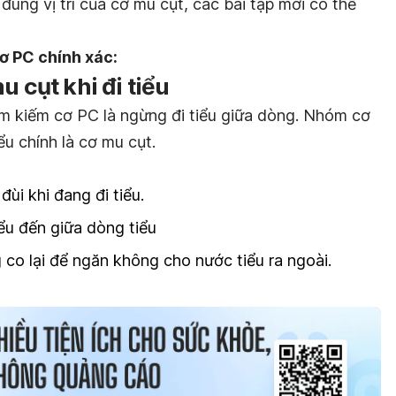
h đúng vị trí của cơ mu cụt, các bài tập mới có thể
cơ PC chính xác:
u cụt khi đi tiểu
ìm kiếm cơ PC là ngừng đi tiểu giữa dòng. Nhóm cơ
u chính là cơ mu cụt.
ùi khi đang đi tiểu.
iểu đến giữa dòng tiểu
o lại để ngăn không cho nước tiểu ra ngoài.