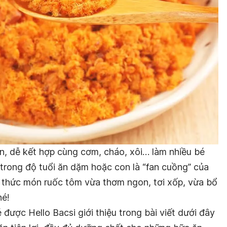
, dễ kết hợp cùng cơm, cháo, xôi… làm nhiều bé
rong độ tuổi ăn dặm hoặc con là “fan cuồng” của
 thức món ruốc tôm vừa thơm ngon, tơi xốp, vừa bổ
hé!
ược Hello Bacsi giới thiệu trong bài viết dưới đây