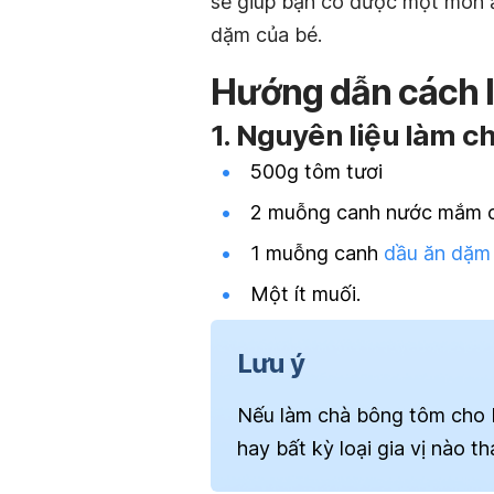
sẽ giúp bạn có được một món ă
dặm của bé.
Hướng dẫn cách 
1. Nguyên liệu làm c
500g tôm tươi
2 muỗng canh nước mắm 
1 muỗng canh
dầu ăn dặm
Một ít muối.
Lưu ý
Nếu làm chà bông tôm cho 
hay bất kỳ loại gia vị nào th