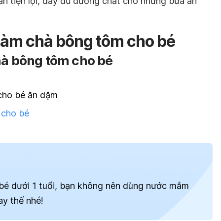
n tiện lợi, đầy đủ dưỡng chất cho những bữa ăn
làm chà bông tôm cho bé
hà bông tôm cho bé
cho bé ăn dặm
 cho bé
bé dưới 1 tuổi, bạn không nên dùng nước mắm
ay thế nhé!