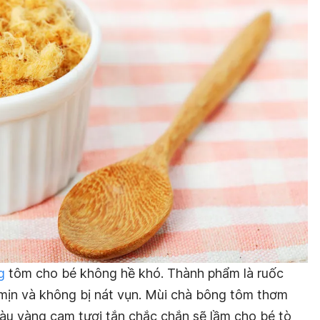
g
tôm cho bé không hề khó. Thành phẩm là ruốc
mịn và không bị nát vụn. Mùi chà bông tôm thơm
àu vàng cam tươi tắn chắc chắn sẽ lầm cho bé tò