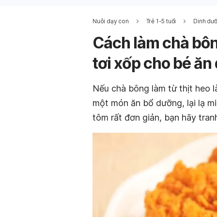
Nuôi dạy con
Trẻ 1-5 tuổi
Dinh dưỡ
Cách làm chà bôn
tơi xốp cho bé ăn
Nếu chà bông làm từ thịt heo 
một món ăn bổ dưỡng, lại lạ mi
tôm rất đơn giản, bạn hãy tran