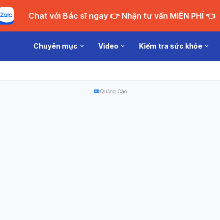
Chat với Bác sĩ ngay 👉 Nhận tư vấn MIỄN PHÍ 👈
Chuyên mục
Video
Kiểm tra sức khỏe
Quảng Cáo