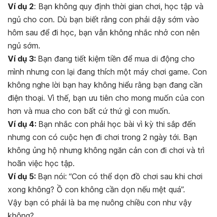
Ví dụ 2
:
Bạn không quy định thời gian chơi, học tập và
ngủ cho con. Dù bạn biết rằng con phải dậy sớm vào
hôm sau để đi học, bạn vẫn không nhắc nhở con nên
ngủ sớm.
Ví dụ 3:
Bạn đang tiết kiệm tiền để mua di động cho
mình nhưng con lại đang thích một máy chơi game. Con
không nghe lời bạn hay không hiểu rằng bạn đang cần
điện thoại. Vì thế, bạn ưu tiên cho mong muốn của con
hơn và mua cho con bất cứ thứ gì con muốn.
Ví dụ 4:
Bạn nhắc con phải học bài vì kỳ thi sắp đến
nhưng con có cuộc hẹn đi chơi trong 2 ngày tới. Bạn
không ủng hộ nhưng không ngăn cản con đi chơi và trì
hoãn việc học tập.
Ví dụ 5:
Bạn nói:
“Con có thể dọn đồ chơi sau khi chơi
xong không? Ồ con không cần dọn nếu mệt quá”.
Vậy bạn có phải là ba mẹ nuông chiều con như vậy
không?