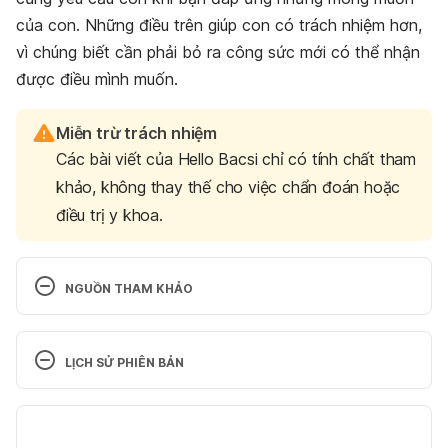
của con. Những điều trên giúp con có trách nhiệm hơn,
vì chúng biết cần phải bỏ ra công sức mới có thể nhận
được điều mình muốn.
Miễn trừ trách nhiệm
Các bài viết của Hello Bacsi chỉ có tính chất tham
khảo, không thay thế cho việc chẩn đoán hoặc
điều trị y khoa.
NGUỒN THAM KHẢO
Permissive parenting: A guide for the science-
minded parent 
LỊCH SỬ PHIÊN BẢN
https://www.parentingscience.com/permissive-
parenting.html Ngày truy cập 16/5/2018
Phiên bản hiện tại
Permissive Parenting: Its Characteristics And Effect 
06/07/2020