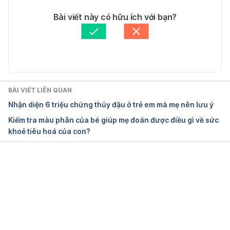
On Children 
Tác giả: 
Thanh Thảo
Bài viết này có hữu ích với bạn?
http://www.momjunction.com/articles/permissive-
Tham vấn y khoa: 
Bác sĩ Nguyễn Thường Hanh
parenting_00376708/ Ngày truy cập 16/5/2018
Cập nhật bởi: 
Bác sĩ Nguyễn Thường Hanh
BÀI VIẾT LIÊN QUAN
Nhận diện 6 triệu chứng thủy đậu ở trẻ em mà mẹ nên lưu ý
Kiểm tra màu phân của bé giúp mẹ đoán được điều gì về sức
khoẻ tiêu hoá của con?
Đang tải....