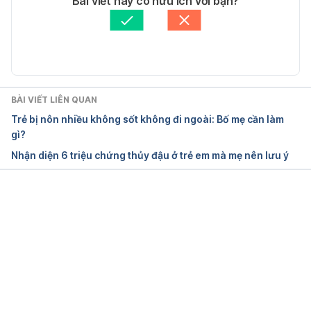
Bài viết này có hữu ích với bạn?
healthyliving/behavioural-disorders-in-children
 Ngày 
Tham vấn y khoa: 
Bác sĩ Nguyễn Thường Hanh
truy cập: 2/3/2021
Cập nhật bởi: 
Lan Quan
Child Behavior Disorders 
https://medlineplus.gov/childbehaviordisorders.html 
Ngày truy cập: 2/3/2021
BÀI VIẾT LIÊN QUAN
Trẻ bị nôn nhiều không sốt không đi ngoài: Bố mẹ cần làm
gì?
Nhận diện 6 triệu chứng thủy đậu ở trẻ em mà mẹ nên lưu ý
Đang tải....