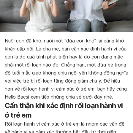
Nuôi con đã khó, nuôi một “đứa con khó” lại càng khó
khăn gấp bội. Là cha mẹ, bạn cần xác định hành vi của
con là do quá trình phát triển hay là do con đang mắc
phải một rối loạn nào đó. Chẳng hạn, một đứa bé trong
độ tuổi mẫu giáo không chịu ngồi yên không đồng nghĩa
với việc trẻ bị rối loạn tăng động giảm chú ý. Để hiểu
hơn về rối loạn hành vi cảm xúc ở trẻ em, bạn hãy cùng
Hello Bacsi xem tiếp những chia sẻ dưới đây nhé.
Cẩn thận khi xác định rối loạn hành vi
ở trẻ em
Rối loạn hành vi cảm xúc ở trẻ em là nhóm các vấn đề
về hành vi và cảm xúc thường bắt đầu từ thời niên