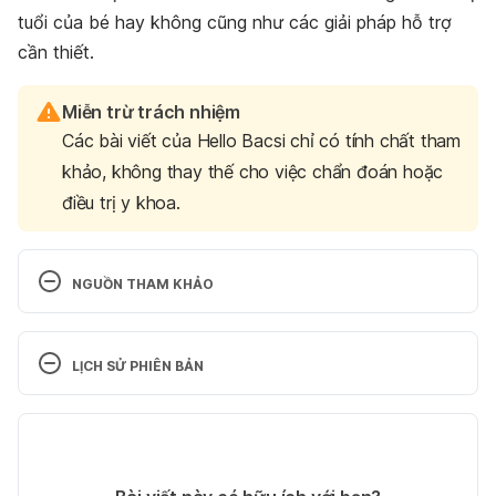
tuổi của bé hay không cũng như các giải pháp hỗ trợ
cần thiết.
Miễn trừ trách nhiệm
Các bài viết của Hello Bacsi chỉ có tính chất tham
khảo, không thay thế cho việc chẩn đoán hoặc
điều trị y khoa.
NGUỒN THAM KHẢO
The Most Common Behavior Disorders in 
Children 
https://www.healthline.com/health/parentin
LỊCH SỬ PHIÊN BẢN
g/behavioral-disorders-in-children
 Ngày truy cập: 
2/3/2021
Phiên bản hiện tại
Behavioural disorders in 
04/03/2021
children 
https://www.betterhealth.vic.gov.au/health/
Tác giả: 
Ngân Phạm