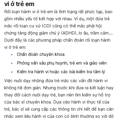
vi ở trẻ em
Rối loạn hành vi ở trẻ em là tình trạng rất phức tạp, bao
gồm nhiều yếu tố kết hợp với nhau. Ví dụ, một đứa trẻ
mắc rối loạn cư xử (CD) cũng có thể mắc phải hội
chứng tăng động giảm chú ý (ADHD), lo âu, trầm cảm….
Dưới đây là các phương pháp chẩn đoán rối loạn hành
vi ở trẻ em:
Chẩn đoán chuyên khoa
Phỏng vấn sâu phụ huynh, trẻ em và giáo viên
Kiểm tra hành vi hoặc các bài kiểm tra tâm lý
Việc nuôi dạy những đứa trẻ mắc các vấn đề hành vi
không hề đơn giản. Nhưng trước khi đưa ra kết luận hay
thay đổi cách nuôi dạy trẻ, bạn nên tìm kiếm sự hỗ trợ
của bác sĩ chuyên khoa. Dựa vào hành vi thực tế của
trẻ, bác sĩ sẽ cung cấp các thông tin chi tiết để bạn cân
nhắc xem liệu hành vi của con có bình thường so với độ