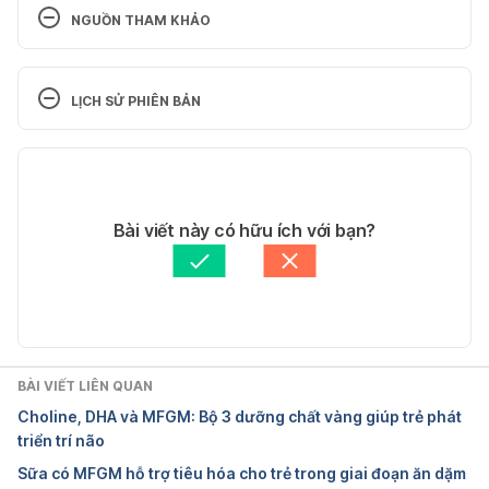
NGUỒN THAM KHẢO
Breastfeeding FAQs: Sleep – Yours and Your 
Baby’s
LỊCH SỬ PHIÊN BẢN
https://kidshealth.org/en/parents/breastfeed-
sleep.html Ngày truy cập: 27/2/2026
Phiên bản hiện tại
Breastfeeding FAQs: How Much and How Often
26/02/2026
https://kidshealth.org/en/parents/breastfeed-
Tác giả: 
Ngân Phạm
Bài viết này có hữu ích với bạn?
often.html Ngày truy cập: 27/2/2026
Tham vấn y khoa: 
Bác sĩ Nguyễn Thường Hanh
Cập nhật bởi: 
Trương Phương Đài
Breastfeeding
 https://www.who.int/health-
topics/breastfeeding#tab=tab_1 Ngày truy cập: 
27/2/2026
BÀI VIẾT LIÊN QUAN
Breastfeeding at night 
Choline, DHA và MFGM: Bộ 3 dưỡng chất vàng giúp trẻ phát
https://www.laleche.org.uk/breastfeeding-at-night/ 
triển trí não
Ngày truy cập: 27/2/2026
Sữa có MFGM hỗ trợ tiêu hóa cho trẻ trong giai đoạn ăn dặm