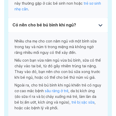
này thường gặp ở các bé sinh non hoặc
trẻ sơ sinh
nhẹ cân
.
Có nên cho bé bú bình khi ngủ?
Nhiều cha mẹ cho con nằm ngủ với một bình sữa
trong tay và núm ti trong miệng mà không ngờ
rằng nhiều mối nguy có thể xảy đến.
Nếu con bạn vừa nằm ngủ vừa bú bình, sữa có thể
chảy vào tai bé, từ đó gây nhiễm trùng tai nặng.
Thay vào đó, bạn nên cho con bú sữa xong trước
khi bé ngủ, hoặc có thể cho bé thử núm vú giả.
Ngoài ra, cho trẻ bú bình khi ngủ khiến trẻ có nguy
cơ cao mắc bệnh
sâu răng ở trẻ
, da bị kích ứng
(do sữa rỉ ra và bị chảy xuống má trẻ, làm làn da
bé bị ẩm ướt, kích ứng và ngứa),
trẻ bị sặc sữa
,
hoặc các bệnh lý về phổi.