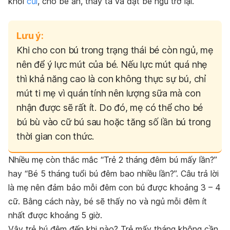
khỏi
cũi
, cho bé ăn, thay tã và đặt bé ngủ trở lại.
Lưu ý:
Khi cho con bú trong trạng thái bé còn ngủ, mẹ
nên để ý lực mút của bé. Nếu lực mút quá nhẹ
thì khả năng cao là con không thực sự bú, chỉ
mút ti mẹ vì quán tính nên lượng sữa mà con
nhận được sẽ rất ít. Do đó, mẹ có thể cho bé
bú bù vào cữ bú sau hoặc tăng số lần bú trong
thời gian con thức.
Nhiều mẹ còn thắc mắc “Trẻ 2 tháng đêm bú mấy lần?”
hay “Bé 5 tháng tuổi bú đêm bao nhiều lần?”. Câu trả lời
là mẹ nên đảm bảo mỗi đêm con bú được khoảng 3 – 4
cữ. Bằng cách này, bé sẽ thấy no và ngủ mỗi đêm ít
nhất được khoảng 5 giờ.
Vậy trẻ bú đêm đến khi nào? Trẻ mấy tháng không cần