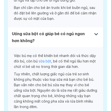
đi ngủ và tập cho bé đi ngủ đúng giờ.
Bạn chỉ cần cho bé ăn trước khi bé buồn ngủ, sau
đó đặt bé lên giường và ở gần đó để bé cảm nhận
được sự có mặt của bạn.
Uống sữa bột có giúp bé có ngủ ngon
hơn không?
Việc bú mẹ có thể khiến bé nhanh đói và thức dậy
đòi bú, còn bú
sữa bột
, bé có thể ngủ lâu hơn một
chút vì bé sẽ no trong thời gian dài hơn.
Tuy nhiên, chất lượng giấc ngủ của trẻ sơ sinh
không phụ thuộc vào loại sữa mà bạn cho bé bú.
Bạn vẫn nên cho bé bú sữa mẹ thay vì cho bé
uống sữa bột. Nguyên do là sữa mẹ rất giàu dưỡng
chất quan trọng cho bé, không những vậy bạn
cũng không mất công pha sữa và rửa bình nhiều
lần trong đêm.