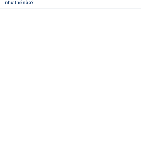
như thế nào?
How to cope with night feeds 
https://www.nct.org.uk/baby-toddler/feeding/early-
days/how-cope-night-feeds Ngày truy cập: 
27/2/2026
Đang tải....