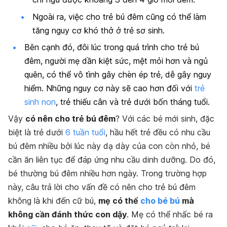
Ngoài ra, việc cho trẻ bú đêm cũng có thể làm
tăng nguy cơ khó thở ở trẻ sơ sinh.
Bên cạnh đó, đôi lúc trong quá trình cho trẻ bú
đêm, người mẹ dần kiệt sức, mệt mỏi hơn và ngủ
quên, có thể vô tình gây chèn ép trẻ, dễ gây nguy
hiểm. Những nguy cơ này sẽ cao hơn đối với
trẻ
sinh non
, trẻ thiếu cân và trẻ dưới bốn tháng tuổi.
Vậy
có nên cho trẻ bú đêm
? Với các bé mới sinh, đặc
biệt là trẻ dưới
6 tuần tuổi
, hầu hết trẻ đều có nhu cầu
bú đêm nhiều bởi lúc này dạ dày của con còn nhỏ, bé
cần ăn liên tục để đáp ứng nhu cầu dinh dưỡng. Do đó,
bé thường bú đêm nhiều hơn ngày. Trong trường hợp
này, câu trả lời cho vấn đề có nên cho trẻ bú đêm
không là khi đến cữ bú,
mẹ có thể
cho bé bú
mà
không cần đánh thức con dậy
. Mẹ có thể nhấc bé ra