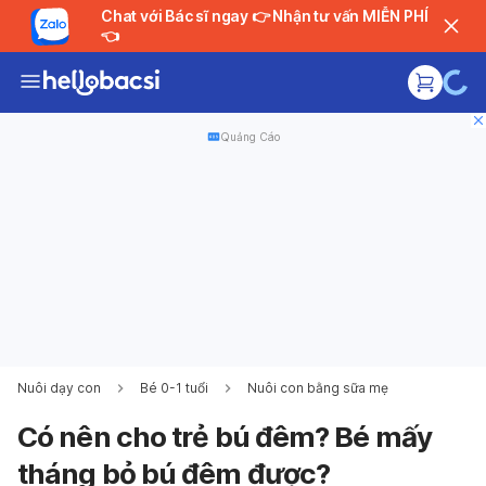
Chat với Bác sĩ ngay 👉 Nhận tư vấn MIỄN PHÍ
👈
Quảng Cáo
Nuôi dạy con
Bé 0-1 tuổi
Nuôi con bằng sữa mẹ
Có nên cho trẻ bú đêm? Bé mấy
tháng bỏ bú đêm được?