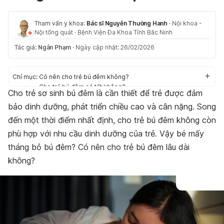
Tham vấn y khoa:
Bác sĩ Nguyễn Thường Hanh
·
Nội khoa -
Nội tổng quát
·
Bệnh Viện Đa Khoa Tỉnh Bắc Ninh
Tác giả:
Ngân Phạm
·
Ngày cập nhật: 26/02/2026
Chỉ mục:
Có nên cho trẻ bú đêm không?
Cho trẻ bú đêm có tốt không?
Cho trẻ sơ sinh bú đêm là cần thiết để trẻ được đảm
Trẻ không bú đêm có ảnh hưởng gì?
bảo dinh dưỡng, phát triển chiều cao và cân nặng. Song
Lời khuyên khi cho trẻ bú đêm dành cho các bà mẹ
Kết luận
đến một thời điểm nhất định, cho trẻ bú đêm không còn
phù hợp với nhu cầu dinh dưỡng của trẻ. Vậy bé mấy
tháng bỏ bú đêm? Có nên cho trẻ bú đêm lâu dài
không?