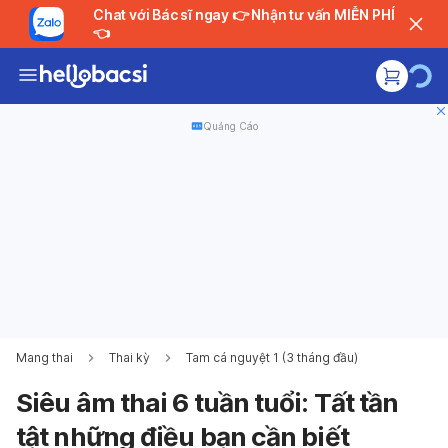
Chat với Bác sĩ ngay 👉 Nhận tư vấn MIỄN PHÍ
👈
Quảng Cáo
Mang thai
Thai kỳ
Tam cá nguyệt 1 (3 tháng đầu)
Siêu âm thai 6 tuần tuổi: Tất tần
tật những điều bạn cần biết