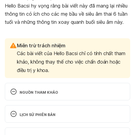
Hello Bacsi hy vọng rằng bài viết này đã mang lại nhiều
thông tin có ích cho các mẹ bầu về siêu âm thai 6 tuần
tuổi và những thông tin xoay quanh buổi siêu âm này.
Miễn trừ trách nhiệm
Các bài viết của Hello Bacsi chỉ có tính chất tham
khảo, không thay thế cho việc chẩn đoán hoặc
điều trị y khoa.
NGUỒN THAM KHẢO
WHAT IS A FIRST TRIMESTER ULTRASOUND?
LỊCH SỬ PHIÊN BẢN
http://www.advancedwomensimaging.com.au/first-
trimester-dating-ultrasound
Phiên bản hiện tại