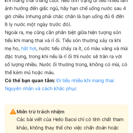
khi mang thai tháng cuối. Nếu tình trạng đi tiểu nhiều làm
ảnh hưởng đến giấc ngủ, hãy hạn chế uống nước sau 4
giờ chiều (nhưng phải chắc chắn là bạn uống đủ 6 đến
8 ly nước một ngày trước đó).
Ngoài ra, mẹ cũng cần phân biệt giữa hiện tượng són
tiểu khi mang thai và rỉ ối. Tiểu són thường xảy ra khi
mẹ ho,
hắt hơi
, nước tiểu chảy ra ít, có màu vàng và mùi
đặc trưng, trong khi nếu là rỉ ối thì nước sẽ tràn ra với
số lượng nhiều. Nước ối thường trong, không có mùi, có
thể kèm mủ hoặc máu.
Có thể bạn quan tâm:
Đi tiểu nhiều khi mang thai:
Nguyên nhân và cách khắc phục
Miễn trừ trách nhiệm
Các bài viết của Hello Bacsi chỉ có tính chất tham
khảo, không thay thế cho việc chẩn đoán hoặc