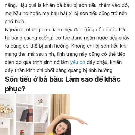
năng. Hậu quả là khiến bà bầu bị són tiểu, thêm vào đó,
mẹ bầu ho hoặc mẹ bầu hắt xì bị són tiểu cũng trở nên
phổ biến.
Ngoài ra, những cơ quanh niệu đạo (ống dẫn nước tiểu
từ bàng quang xuống) có tác dụng ngăn nước tiểu chảy
ra cũng có thể bị ảnh hưởng. Không chỉ bị són tiểu khi
mang thai mà sau sinh, tình trạng này cũng có thể tiếp
diễn do quá trình sinh nở làm
yếu cơ
đáy chậu, khiến
dây thần kinh chi phối bàng quang bị ảnh hưởng.
Són tiểu ở bà bầu: Làm sao để khắc
phục?