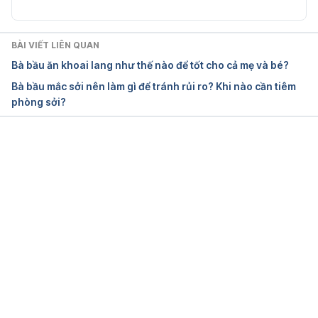
https://familydoctor.org/getting-enough-sleep-
pregnancy/
BÀI VIẾT LIÊN QUAN
Ngày truy cập:14/2/2018
Bà bầu ăn khoai lang như thế nào để tốt cho cả mẹ và bé?
Bà bầu mắc sởi nên làm gì để tránh rủi ro? Khi nào cần tiêm
Too Much, Too Little Sleep During Pregnancy May 
phòng sởi?
Prompt Weight Gain
https://www.medicinenet.com/script/main/art.asp?
articlekey=193511
Đang tải....
Ngày truy cập:14/2/2018
How much sleep should I get when I’m pregnant?
https://www.fairview.org/Blog/How-much-sleep-
should-I-get-when-Im-pregnant
 Truy cập ngày 
15/12/2021