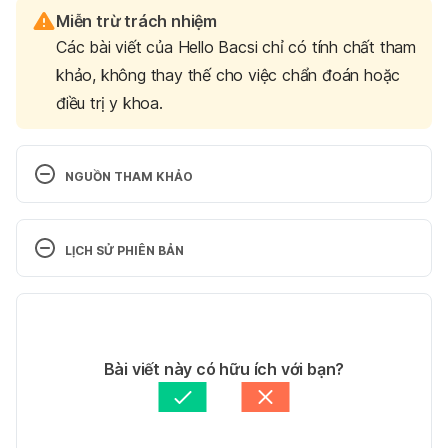
Miễn trừ trách nhiệm
Các bài viết của Hello Bacsi chỉ có tính chất tham
khảo, không thay thế cho việc chẩn đoán hoặc
điều trị y khoa.
NGUỒN THAM KHẢO
Is Excessive (Too Much) Sleeping Normal during 
Pregnancy?
LỊCH SỬ PHIÊN BẢN
https://parenting.firstcry.com/articles/is-excessive-
Phiên bản hiện tại
too-much-sleeping-normal-during-pregnancy/
15/12/2021
Ngày truy cập:14/2/2018
Tác giả: 
Ngân Phạm
Bài viết này có hữu ích với bạn?
Tham vấn y khoa: 
Bác sĩ Nguyễn Thường Hanh
Sleep and Pregnancy
Cập nhật bởi: 
Hoàng Oanh Nguyễn