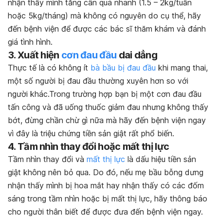
nhận thấy mình tăng cân quá nhanh (1.5 – 2kg/tuần
hoặc 5kg/tháng) mà không có nguyên do cụ thể, hãy
đến bệnh viện để được các bác sĩ thăm khám và đánh
giá tình hình.
3. Xuất hiện
cơn đau đầu
dai dẳng
Thực tế là có không ít
bà bầu bị đau đầu
khi mang thai,
một số người bị đau đầu thường xuyên hơn so với
người khác.Trong trường hợp bạn bị một cơn đau đầu
tấn công và đã uống thuốc giảm đau nhưng không thấy
bớt, đừng chần chừ gì nữa mà hãy đến bệnh viện ngay
vì đây là triệu chứng tiền sản giật rất phổ biến.
4.
Tầm nhìn thay đổi hoặc mất thị lực
Tầm nhìn thay đổi và
mất thị lực
là dấu hiệu tiền sản
giật không nên bỏ qua. Do đó, nếu mẹ bầu bỗng dưng
nhận thấy mình bị hoa mắt hay nhận thấy có các đốm
sáng trong tầm nhìn hoặc bị mất thị lực, hãy thông báo
cho người thân biết để được đưa đến bệnh viện ngay.