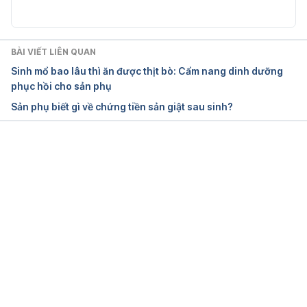
https://www.pregnancybirthbaby.org.au/pre-
eclampsia Ngày truy cập 7/10/2021
BÀI VIẾT LIÊN QUAN
Preeclampsia 
Sinh mổ bao lâu thì ăn được thịt bò: Cẩm nang dinh dưỡng
https://www.marchofdimes.org/complications/preec
phục hồi cho sản phụ
lampsia.aspx Ngày truy cập 7/10/2021
Sản phụ biết gì về chứng tiền sản giật sau sinh?
Symptom Pre-eclampsia 
https://my.clevelandclinic.org/health/diseases/1795
2-preeclampsia Ngày truy cập 7/10/2021
Đang tải....