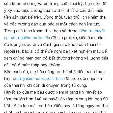
sức khỏe cho mẹ và bé trong suốt thai kỳ, bạn nên để
ý kỹ các triệu chứng của cơ thể, nhất là các dấu hiệu
tiền sản giật kể trên. Đồng thời, tuân thủ lịch khám thai
và các hướng dẫn của bác sĩ một cách nghiêm túc.
Trong quá trình khám thai, bạn sẽ được
kiểm tra huyết
áp
,
xét nghiệm nước tiểu
để tìm protein, siêu âm nhằm
đo lượng nước ối và đánh giá sức khỏe của thai nhi.
Ngoài ra, bác sĩ có thể đề nghị bạn xét nghiệm máu để
xem chỉ số men gan có bất thường không và lượng tiểu
cầu có ở mức thấp hay không.
Bên cạnh đó, mẹ bầu cũng có thể phải tiến hành thực
hiện
xét nghiệm non-stress test
để theo dõi nhịp tim
của thai nhi khi con di chuyển trong tử cung.
Huyết áp của mẹ bầu được xem là tăng khi huyết áp
tâm thu lớn hơn 140 và huyết áp tâm trương lớn hơn 90
bất kể áp lực máu cơ bản. Điều này là tăng nguy cơ thai
chết lưu hay sinh non, gây nguy hiểm cho cả mẹ và bé.