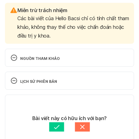
Miễn trừ trách nhiệm
Các bài viết của Hello Bacsi chỉ có tính chất tham
khảo, không thay thế cho việc chẩn đoán hoặc
điều trị y khoa.
NGUỒN THAM KHẢO
Symptom Pre-eclampsia 
https://www.nhs.uk/conditions/pre-
LỊCH SỬ PHIÊN BẢN
eclampsia/symptoms/ Ngày truy cập 7/10/2021
Phiên bản hiện tại
Preeclampsia  
https://www.mayoclinic.org/diseases-
10/10/2021
conditions/preeclampsia/symptoms-causes/syc-
Tác giả: 
Lan Quan
Bài viết này có hữu ích với bạn?
20355745 Ngày truy cập 7/10/2021
Tham vấn y khoa: 
Bác sĩ Nguyễn Thường Hanh
Cập nhật bởi: 
Le Minh Phuong
Preeclampsia 