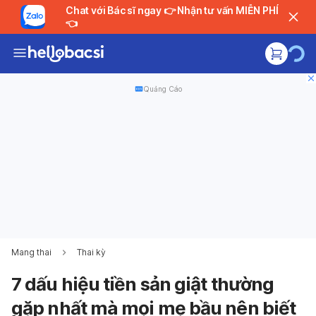
Chat với Bác sĩ ngay 👉 Nhận tư vấn MIỄN PHÍ
👈
Quảng Cáo
Mang thai
Thai kỳ
7 dấu hiệu tiền sản giật thường
gặp nhất mà mọi mẹ bầu nên biết