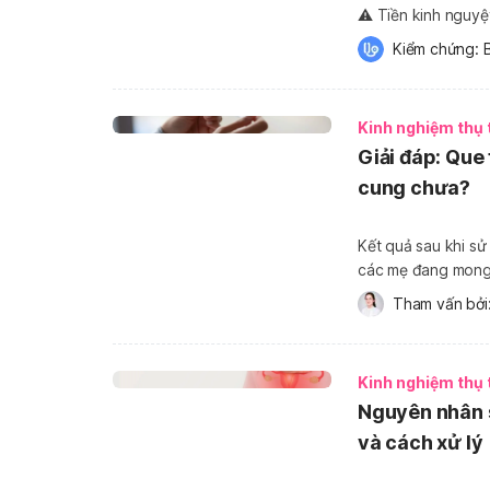
⚠️ Tiền kinh nguy
nghiêm trọng nhất 
Kiểm chứng: 
chứng có xu hướng
Kinh nghiệm thụ 
Giải đáp: Que
cung chưa?
Kết quả sau khi sử
các mẹ đang mong c
huống thường gặp. 
Tham vấn bởi:
hoặc 1 vạch […]
Kinh nghiệm thụ 
Nguyên nhân 
và cách xử lý