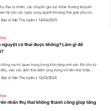
thụ thai tự nhiên, các chuyên gia sức khỏe thường khuyên
uan hệ vào các ngày xung quanh khoảng thời gian phụ nữ
ưng, không phải cứ “yêu” trong ngày trứng rụng thì sẽ mang
 
Bác sĩ Văn Thu Uyên
•
14/04/2025
 cặp đôi muốn có thai […]
thai
nh nguyệt có thai được không? Làm gì để
i?
 đóng vai trò quan trọng trong khả năng sinh sản. Khi chu kỳ
đều, việc xác định thời điểm rụng trứng trở nên khó khăn
n khả năng thụ thai tự nhiên theo đó mà cũng giảm đi. Tuy
 
Bác sĩ Văn Thu Uyên
•
12/03/2024
ông có […]
thai
yên nhân thụ thai không thành công giúp tăng