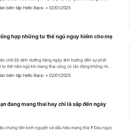
ịu đựng về thể chất, mà còn về tâm lý dẫn đến sự mệt mỏi.
Ban biên tập Hello Bacsi
 •
02/01/2025
Tổng hợp những tư thế ngủ nguy hiểm cho mẹ
 thì tư thế nằm ngủ khi mang thai cũng có tác động không nhỏ
yêu. 💓 Dưới đây, là một số tư thế nằm cho bà bầu không hề tốt và […]
Ban biên tập Hello Bacsi
 •
02/01/2025
 Bạn đang mang thai hay chỉ là sắp đến ngày
u chứng tiền kinh nguyệt và dấu hiệu mang thai ❓ Đau ngực