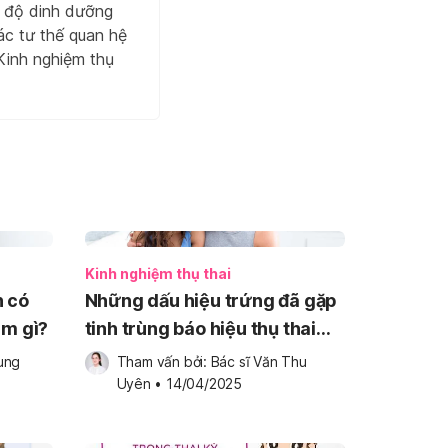
ế độ dinh dưỡng
ác tư thế quan hệ
 Kinh nghiệm thụ
Kinh nghiệm thụ thai
n có
Những dấu hiệu trứng đã gặp
àm gì?
tinh trùng báo hiệu thụ thai
thành công
ung 
Tham vấn bởi: 
Bác sĩ Văn Thu 
Uyên
•
14/04/2025