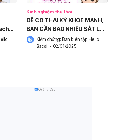
Kinh nghiệm thụ thai
ĐỂ CÓ THAI KỲ KHỎE MẠNH,
cách
BẠN CẦN BAO NHIÊU SẮT LÀ
ĐỦ?
ello 
Kiểm chứng: 
Ban biên tập Hello 
Bacsi
 •
02/01/2025
Quảng Cáo