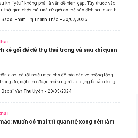
au khi “yêu” không phải là vấn đề hiếm gặp. Tùy thuộc vào
, thời gian chảy máu mà nữ giới có thể xác định sau quan hệ
g thai không. Hãy tham khảo bài viết dưới đây của Hello
 
Bác sĩ Phạm Thị Thanh Thảo
•
30/07/2025
[…]
thai
 kê gối để dễ thụ thai trong và sau khi quan
dân gian, có rất nhiều mẹo nhỏ để các cặp vợ chồng tăng
 Trong đó, một mẹo được nhiều người áp dụng là cách kê gối
n hệ. Thực tế, có một số cặp đôi gặp khó
 
Bác sĩ Văn Thu Uyên
•
20/05/2024
…]
thai
 mắc: Muốn có thai thì quan hệ xong nên làm