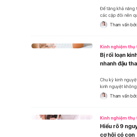
Để tăng khả năng 
các cặp đôi nên q
rụng trứng. Thế nh
Tham vấn bởi:
thai. Vậy, nếu các
Kinh nghiệm thụ 
Bị rối loạn ki
nhanh đậu tha
Chu kỳ kinh nguyệt
kinh nguyệt không 
hơn, có thể dẫn đế
Tham vấn bởi:
nhiên, điều này kh
Kinh nghiệm thụ 
Hiểu rõ 9 ngu
cơ hội có con