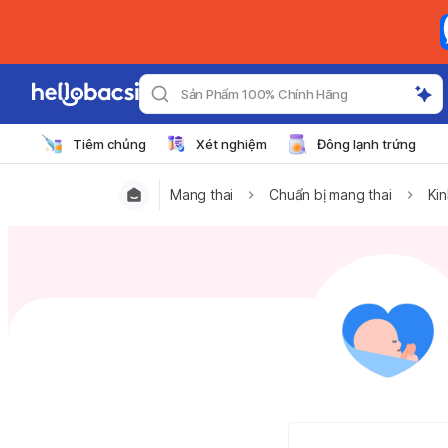
Sản Phẩm 100% Chính Hãng
Tiêm chủng
Xét nghiệm
Đông lạnh trứng
Mang thai
Chuẩn bị mang thai
Kin