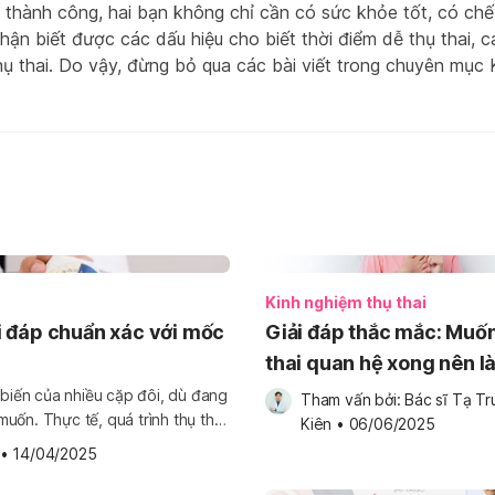
i thành công, hai bạn không chỉ cần có sức khỏe tốt, có ch
hận biết được các dấu hiệu cho biết thời điểm dễ thụ thai, c
thụ thai. Do vậy, đừng bỏ qua các bài viết trong chuyên mục
Kinh nghiệm thụ thai
ải đáp chuẩn xác với mốc
Giải đáp thắc mắc: Muố
thai quan hệ xong nên l
 biến của nhiều cặp đôi, dù đang
Tham vấn bởi: 
Bác sĩ Tạ Tr
uốn. Thực tế, quá trình thụ thai
Kiên
•
06/06/2025
ng và tinh trùng […]
•
14/04/2025