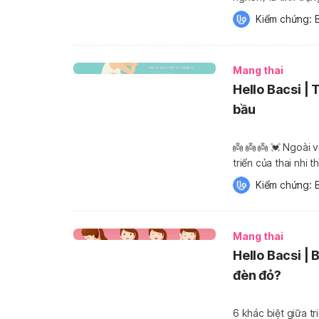
nghén không chỉ ch
Kiểm chứng: 
Hello Bacsi […]
Mang thai
Hello Bacsi | 
bầu
👼 👼 👼 💓 Ngoài việc chế độ dinh dưỡng hàng ngày ảnh hưởng đến sự phát
triển của thai nhi
đến bé 
Kiểm chứng: 
Mang thai
Hello Bacsi |
đèn đỏ?
6 khác biệt giữa triệ