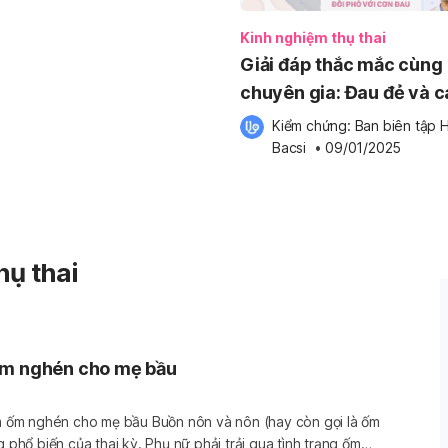
Kinh nghiệm thụ thai
Giải đáp thắc mắc cùng
chuyên gia: Đau đẻ và 
đối phố với cơn đau đẻ
Kiểm chứng: 
Ban biên tập H
Bacsi
 •
09/01/2025
ụ thai
ốm nghén cho mẹ bầu
mẹ bầu Buồn nôn và nôn (hay còn gọi là ốm
g phổ biến của thai kỳ. Phụ nữ phải trải qua tình trạng ốm