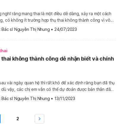
 nghĩ rằng mang thai là một điều dễ dàng, xảy ra một cách
g, có không ít trường hợp thụ thai không thành công vì vô
nhân khác nhau. Việc nhận biết rõ những nguyên nhân sẽ
 
Bác sĩ Nguyễn Thị Nhung
•
24/07/2023
t kinh nghiệm, tìm ra […]
thai
ụ thai không thành công dễ nhận biết và chính
 sau vài ngày quan hệ thì rất khó để xác định rằng bạn đã thụ
c dù vậy, các chị em vẫn có thể dự đoán được bản thân đã
ng dựa vào những dấu hiệu thụ thai không thành công mà
 
Bác sĩ Nguyễn Thị Nhung
•
13/11/2023
2