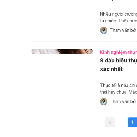
Nhiều người thường
tự nhiên. Thế nhưn
vàn những nguyên 
Tham vấn bởi:
giúp các cặp đôi rú
Kinh nghiệm thụ 
9 dấu hiệu th
xác nhất
Thực tế là nếu chỉ
thai hay chưa. Mặ
“cấn bầu” hay khô
Tham vấn bởi:
Hello Bacsi […]
1