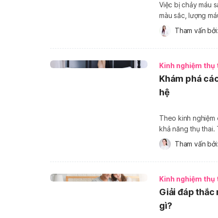
Việc bị chảy máu s
màu sắc, lượng máu
ra máu có phải man
Tham vấn bởi:
Bacsi để có được 
Kinh nghiệm thụ 
Khám phá cách
hệ
Theo kinh nghiệm 
khả năng thụ thai.
để dễ thụ thai trong và sau khi qua
Tham vấn bởi:
khăn khi cố gắng [
Kinh nghiệm thụ 
Giải đáp thắc
gì?