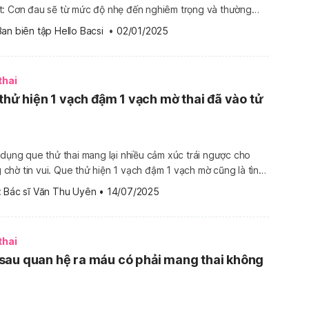
ệt: Cơn đau sẽ từ mức độ nhẹ đến nghiêm trọng và thường
vào ngay trước khi “đèn đỏ” xuất hiện. Đặc biệt, các triệu
Ban biên tập Hello Bacsi
 •
02/01/2025
 nặng hơn ở […]
thai
 thử hiện 1 vạch đậm 1 vạch mờ thai đã vào tử
 dụng que thử thai mang lại nhiều cảm xúc trái ngược cho
hờ tin vui. Que thử hiện 1 vạch đậm 1 vạch mờ cũng là tình
Nó khiến các chị em lo lắng không biết mình có thai không
 
Bác sĩ Văn Thu Uyên
•
14/07/2025
thai
sau quan hệ ra máu có phải mang thai không