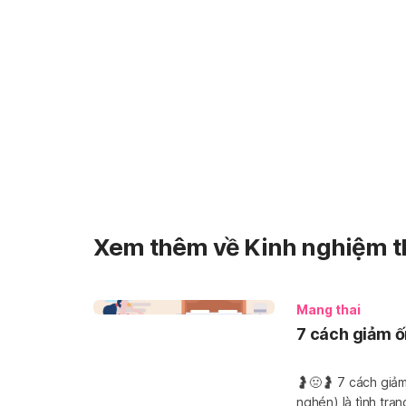
Xem thêm về Kinh nghiệm th
Mang thai
7 cách giảm 
🤰🤢🤰 7 cách giảm ốm nghén cho 
nghén) là tình trạn