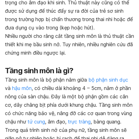
trọng cho âm đạo khi sinh. Thủ thuật này cũng có thể
được sử dụng để thúc đẩy sự ra đời của trẻ sơ sinh
trong trường hợp bị chấn thương trong thai nhi hoặc để
đưa dụng cụ vào trong (kẹp hoặc hút).
Nhiều người cho rằng cắt tầng sinh môn là thủ thuật cần
thiết khi mẹ bầu sinh nở. Tuy nhiên, nhiều nghiên cứu đã
chứng minh điều ngược lại.
Tầng sinh môn là gì?
Tầng sinh môn là bộ phận nằm giữa
bộ phận sinh dục
và
hậu môn
, có chiều dài khoảng 4 – 5cm, nằm ở phần
nông của sàn chậu. Đây là một bộ phận gồm các cân
cơ, dây chằng bịt phía dưới khung chậu. Tầng sinh môn
có chức năng bảo vệ, nâng đỡ các cơ quan trong vùng
chậu như
tử cung
, âm đạo,
trực tràng
, bàng quang.
Trong quá trình sinh nở của phụ nữ, tầng sinh môn sẽ
giãn nở tự nhiên hoặc bị rạch để thai nhi dễ dàng ra