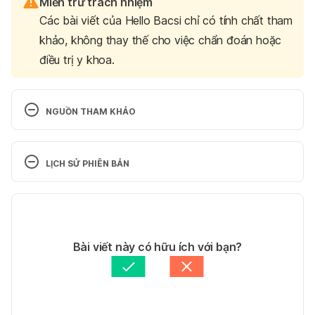
Miễn trừ trách nhiệm
Các bài viết của Hello Bacsi chỉ có tính chất tham
khảo, không thay thế cho việc chẩn đoán hoặc
điều trị y khoa.
NGUỒN THAM KHẢO
Avoiding Tears and Episiotomies. 
http://notjustskin.org/node/12. Ngày truy cập 
LỊCH SỬ PHIÊN BẢN
06/06/2017.
Phiên bản hiện tại
Episiotomy: Avoiding the Unkind Cut. 
http://www.parenting.com/article/avoiding-
29/06/2018
episiotomies. Ngày truy cập 06/06/2017.
Tác giả: 
Mỹ Hằng
Bài viết này có hữu ích với bạn?
Tham vấn y khoa: 
Bác sĩ Lê Thị Mỹ Duyên
Cập nhật bởi: 
Lan Quan