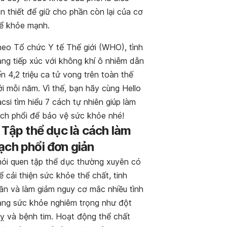
n thiết để giữ cho phần còn lại của cơ
ể khỏe mạnh.
eo Tổ chức Y tế Thế giới (WHO), tình
ạng tiếp xúc với không khí ô nhiễm dẫn
n 4,2 triệu ca tử vong trên toàn thế
ới mỗi năm. Vì thế, bạn hãy cùng Hello
csi tìm hiểu 7 cách tự nhiên giúp làm
ch phổi để bảo vệ sức khỏe nhé!
. Tập thể dục là cách làm
ạch phổi đơn giản
ói quen tập thể dục thường xuyên có
ể cải thiện sức khỏe thể chất, tinh
ần và làm giảm nguy cơ mắc nhiều tình
ạng sức khỏe nghiêm trọng như đột
ỵ và bệnh tim. Hoạt động thể chất