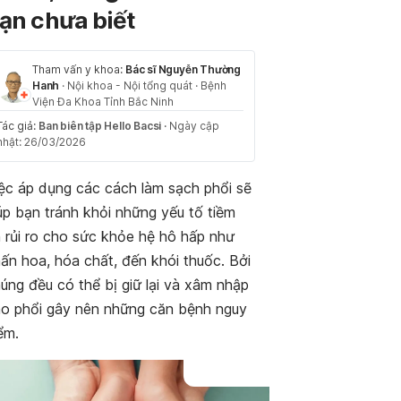
ạn chưa biết
Tham vấn y khoa:
Bác sĩ Nguyễn Thường
Hanh
·
Nội khoa - Nội tổng quát
·
Bệnh
Viện Đa Khoa Tỉnh Bắc Ninh
Tác giả:
Ban biên tập Hello Bacsi
·
Ngày cập
nhật: 26/03/2026
ệc áp dụng các cách làm sạch phổi sẽ
úp bạn tránh khỏi những yếu tố tiềm
 rủi ro cho sức khỏe hệ hô hấp như
ấn hoa, hóa chất, đến khói thuốc. Bởi
úng đều có thể bị giữ lại và xâm nhập
o phổi gây nên những căn bệnh nguy
ểm.