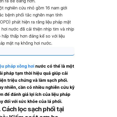
ễn ra dễ dàng hơn.
t nghiên cứu nhỏ gồm 16 nam giới
c bệnh phổi tắc nghẽn mạn tính
OPD) phát hiện ra rằng liệu pháp mặt
 hơi nước đã cải thiện nhịp tim và nhịp
 hấp thấp hơn đáng kể so với liệu
áp mặt nạ không hơi nước.
ệu pháp xông hơi
nước có thể là một
ải pháp tạm thời hiệu quả giúp cải
iện triệu chứng và làm sạch phổi.
y nhiên, cần có nhiều nghiên cứu kỹ
n để đánh giá lợi ích của liệu pháp
y đối với sức khỏe của lá phổi.
. Cách lọc sạch phổi tại