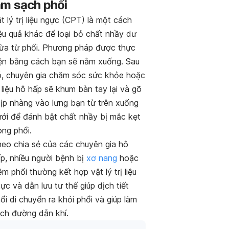
àm sạch phổi
t lý trị liệu ngực (CPT) là một cách
ệu quả khác để loại bỏ chất nhầy dư
ừa từ phổi. Phương pháp được thực
ện bằng cách bạn sẽ nằm xuống. Sau
, chuyên gia chăm sóc sức khỏe hoặc
ị liệu hô hấp sẽ khum bàn tay lại và gõ
ịp nhàng vào lưng bạn từ trên xuống
ới để đánh bật chất nhầy bị mắc kẹt
ong phổi.
eo chia sẻ của các chuyên gia hô
p, nhiều người bệnh bị
xơ nang
hoặc
êm phổi thường kết hợp vật lý trị liệu
ực và dẫn lưu tư thế giúp dịch tiết
ổi di chuyển ra khỏi phổi và giúp làm
ch đường dẫn khí.