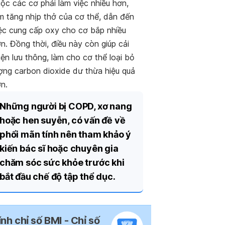
ộc các cơ phải làm việc nhiều hơn,
m tăng nhịp thở của cơ thể, dẫn đến
ệc cung cấp oxy cho cơ bắp nhiều
n. Đồng thời, điều này còn giúp cải
iện lưu thông, làm cho cơ thể loại bỏ
ợng carbon dioxide dư thừa hiệu quả
n.
Những người bị COPD, xơ nang
hoặc hen suyễn, có vấn đề về
phổi mãn tính nên tham khảo ý
kiến bác sĩ hoặc chuyên gia
chăm sóc sức khỏe trước khi
bắt đầu chế độ tập thể dục.
ính chỉ số BMI - Chỉ số