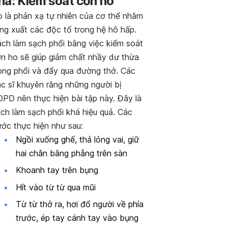
hà: Kiểm soát cơn ho
 là phản xạ tự nhiên của cơ thể nhằm
ng xuất các độc tố trong hệ hô hấp.
ch làm sạch phổi bằng việc kiểm soát
n ho sẽ giúp giảm chất nhầy dư thừa
ong phổi và đẩy qua đường thở. Các
c sĩ khuyên rằng những người bị
PD nên thực hiện bài tập này. Đây là
ch làm sạch phổi khá hiệu quả. Các
ớc thực hiện như sau:
Ngồi xuống ghế, thả lỏng vai, giữ
hai chân bằng phẳng trên sàn
Khoanh tay trên bụng
Hít vào từ từ qua mũi
Từ từ thở ra, hơi đổ người về phía
trước, ép tay cánh tay vào bụng