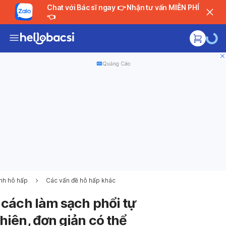
Chat với Bác sĩ ngay 👉 Nhận tư vấn MIỄN PHÍ
👈
Quảng Cáo
nh hô hấp
Các vấn đề hô hấp khác
Đang tải....
 cách làm sạch phổi tự
hiên, đơn giản có thể