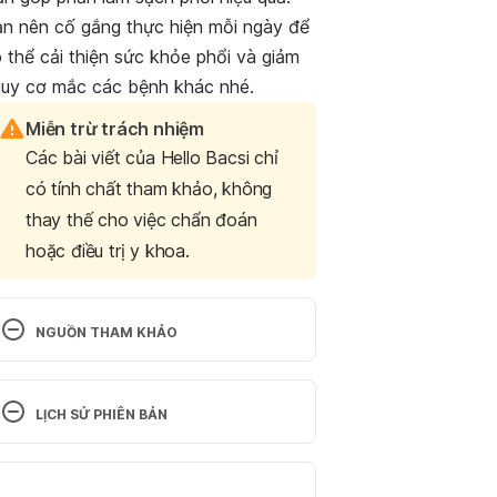
n nên cố gắng thực hiện mỗi ngày để
 thể cải thiện sức khỏe phổi và giảm
uy cơ mắc các bệnh khác nhé.
Miễn trừ trách nhiệm
Các bài viết của Hello Bacsi chỉ
có tính chất tham khảo, không
thay thế cho việc chẩn đoán
hoặc điều trị y khoa.
NGUỒN THAM KHẢO
Can You Detox Your Lungs? 
https://www.lung.org/blog/can-you-
LỊCH SỬ PHIÊN BẢN
detox-your-lungs. Ngày truy cập: 
07/06/2021
Phiên bản hiện tại