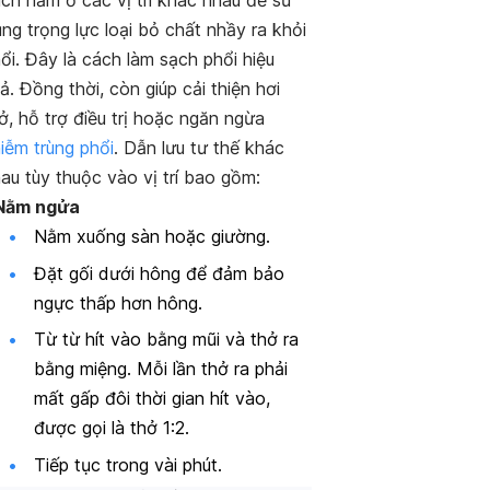
ch nằm ở các vị trí khác nhau để sử
ng trọng lực loại bỏ chất nhầy ra khỏi
ổi. Đây là cách làm sạch phổi hiệu
ả. Đồng thời, còn giúp cải thiện hơi
ở, hỗ trợ điều trị hoặc ngăn ngừa
iễm trùng phổi
. Dẫn lưu tư thế khác
au tùy thuộc vào vị trí bao gồm:
 Nằm ngửa
Nằm xuống sàn hoặc giường.
Đặt gối dưới hông để đảm bảo
ngực thấp hơn hông.
Từ từ hít vào bằng mũi và thở ra
bằng miệng. Mỗi lần thở ra phải
mất gấp đôi thời gian hít vào,
được gọi là thở 1:2.
Tiếp tục trong vài phút.