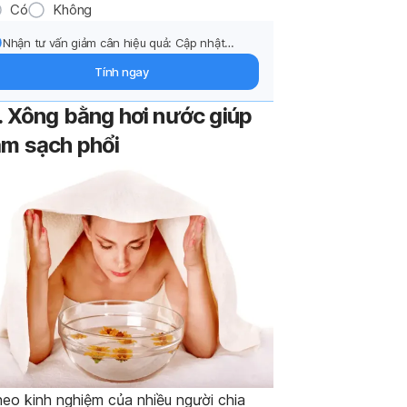
Có
Không
Nhận tư vấn giảm cân hiệu quả: Cập nhật
phương pháp điều trị và hỗ trợ từ chuyên gia
Tính ngay
qua email.
. Xông bằng hơi nước giúp
àm sạch phổi
eo kinh nghiệm của nhiều người chia