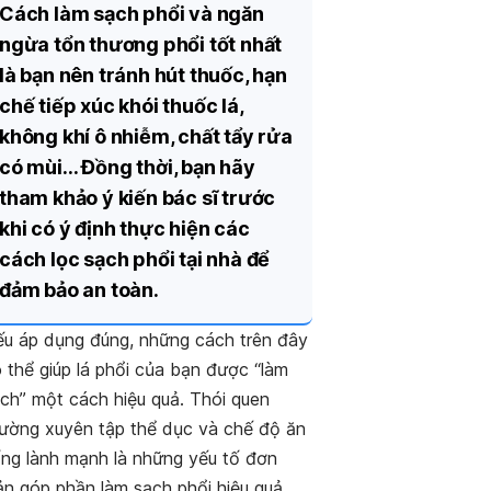
Cách làm sạch phổi và ngăn
ngừa tổn thương phổi tốt nhất
là bạn nên tránh hút thuốc, hạn
chế tiếp xúc khói thuốc lá,
không khí ô nhiễm, chất tẩy rửa
có mùi… Đồng thời, bạn hãy
tham khảo ý kiến bác sĩ trước
khi có ý định thực hiện các
cách lọc sạch phổi tại nhà để
đảm bảo an toàn.
u áp dụng đúng, những cách trên đây
 thể giúp lá phổi của bạn được “làm
ch” một cách hiệu quả. Thói quen
ường xuyên tập thể dục và chế độ ăn
ng lành mạnh là những yếu tố đơn
ản góp phần làm sạch phổi hiệu quả.