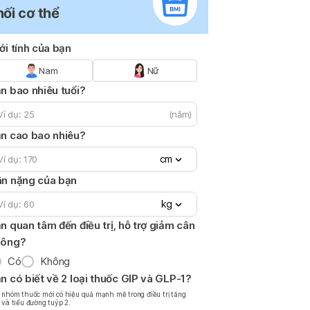
hối cơ thể
ới tính của bạn
Nam
Nữ
n bao nhiêu tuổi?
(năm)
n cao bao nhiêu?
cm
n nặng của bạn
kg
n quan tâm đến điều trị, hỗ trợ giảm cân
hông?
Có
Không
n có biết về 2 loại thuốc GIP và GLP-1?
 nhóm thuốc mới có hiệu quả mạnh mẽ trong điều trị tăng
 và tiểu đường tuýp 2.