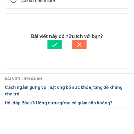
LỊCH SỬ PHIÊN BẢN
Gừng tươi trị cảm, rối loạn tiêu hóa. 
Phiên bản hiện tại
https://syt.hanam.gov.vn/Pages/Gung-tuoi-tri-cam–
roi-loan-tieu-hoa1415345834.aspx. Ngày truy cập: 
29/06/2022
25/4/2022.
Tác giả: 
Ban biên tập Hello Bacsi
Bài viết này có hữu ích với bạn?
Tham vấn y khoa: 
Bác sĩ CKI Võ Thị Nhung
Ginger. https://www.drugs.com/npp/ginger.html. 
Cập nhật bởi: 
Tố Quyên
Ngày truy cập: 25/4/2022.
BÀI VIẾT LIÊN QUAN
Cách ngâm gừng với mật ong bổ sức khỏe, tăng đề kháng
cho trẻ
Hỏi đáp Bác sĩ: Uống nước gừng có giảm cân không?
Đang tải....