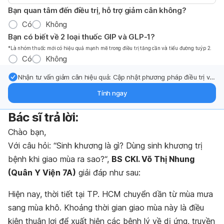
Bạn quan tâm đến điều trị, hỗ trợ giảm cân không?
Có
Không
Bạn có biết về 2 loại thuốc GIP và GLP-1?
*Là nhóm thuốc mới có hiệu quả mạnh mẽ trong điều trị tăng cần và tiểu đường tuýp 2.
Có
Không
Nhận tư vấn giảm cân hiệu quả: Cập nhật phương pháp điều trị và
hỗ trợ từ chuyên gia qua email.
Tính ngay
Bác sĩ trả lời:
Chào bạn,
Với câu hỏi: “
Sinh khương là gì? Dùng sinh khương trị
bệnh khi giao mùa ra sao?
“,
BS CKI. Võ Thị Nhung
(Quân Y Viện 7A)
giải đáp như sau:
Hiện nay, thời tiết tại TP. HCM chuyển dần từ mùa mưa
sang mùa khô. Khoảng thời gian giao mùa này là điều
kiện thuận lợi để xuất hiện các bệnh lý về dị ứng, truyền