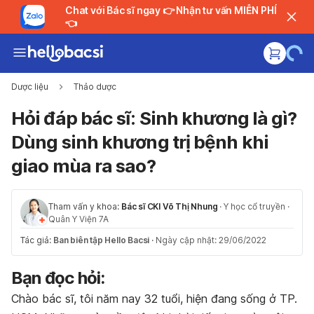
Chat với Bác sĩ ngay 👉 Nhận tư vấn MIỄN PHÍ
👈
Dược liệu
Thảo dược
Hỏi đáp bác sĩ: Sinh khương là gì?
Dùng sinh khương trị bệnh khi
giao mùa ra sao?
Tham vấn y khoa:
Bác sĩ CKI Võ Thị Nhung
·
Y học cổ truyền
·
Quân Y Viện 7A
Tác giả:
Ban biên tập Hello Bacsi
·
Ngày cập nhật: 29/06/2022
Bạn đọc hỏi:
Chào bác sĩ, tôi năm nay 32 tuổi, hiện đang sống ở TP.