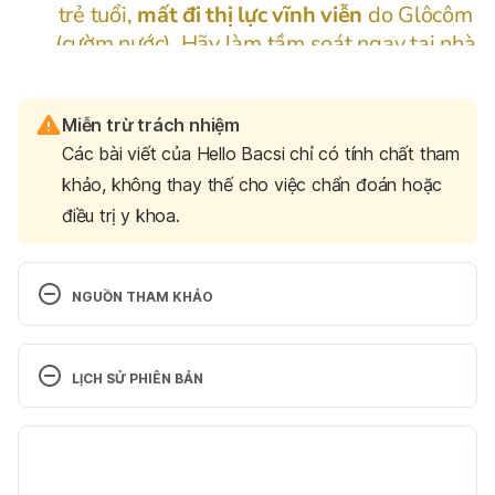
Miễn trừ trách nhiệm
Các bài viết của Hello Bacsi chỉ có tính chất tham
khảo, không thay thế cho việc chẩn đoán hoặc
điều trị y khoa.
NGUỒN THAM KHẢO
The Healthy Diet-Healthy Skin Link
LỊCH SỬ PHIÊN BẢN
https://www.everydayhealth.com/skin-and-beauty-
pictures/foods-that-boost-healthy-skin.aspx
Phiên bản hiện tại
Ngày truy cập: 19/08/2019
07/07/2020