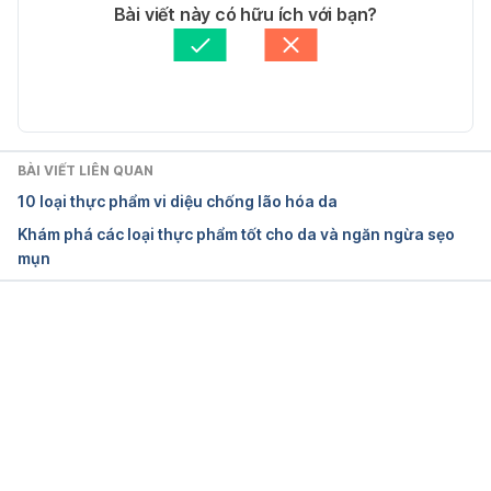
Tác giả: 
Yến Dương
Bài viết này có hữu ích với bạn?
5 Delicious Foods to Help Promote Skin Health
Tham vấn y khoa: 
Bác sĩ Nguyễn Thường Hanh
Cập nhật bởi: 
Bác sĩ Nguyễn Thường Hanh
https://www.healthline.com/health/food-
nutrition/food-for-skin-health
Ngày truy cập: 19/08/2019
BÀI VIẾT LIÊN QUAN
10 loại thực phẩm vi diệu chống lão hóa da
Foods for Healthy Skin: You Are What You Eat
Khám phá các loại thực phẩm tốt cho da và ngăn ngừa sẹo
mụn
https://www.webmd.com/beauty/features/foods-
for-healthy-skin-you-are-what-you-eat#1
Ngày truy cập: 19/08/2019
Đang tải....