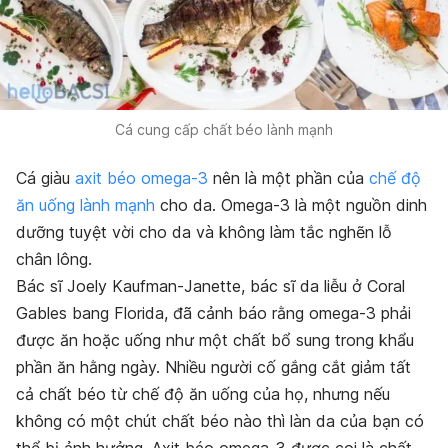
Cá cung cấp chất béo lành mạnh
Cá giàu
axit béo omega-3
nên là một phần của
chế độ
ăn uống lành mạnh
cho da. Omega-3 là một nguồn dinh
dưỡng tuyệt vời cho da và không làm tắc nghẽn lỗ
chân lông.
Bác sĩ Joely Kaufman-Janette, bác sĩ da liễu ở Coral
Gables bang Florida, đã cảnh báo rằng omega-3 phải
được ăn hoặc uống như một chất bổ sung trong khẩu
phần ăn hằng ngày. Nhiều người cố gắng cắt giảm tất
cả chất béo từ chế độ ăn uống của họ, nhưng nếu
không có một chút chất béo nào thì làn da của bạn có
thể bị ảnh hưởng. Axit béo omega-3 được coi là chất