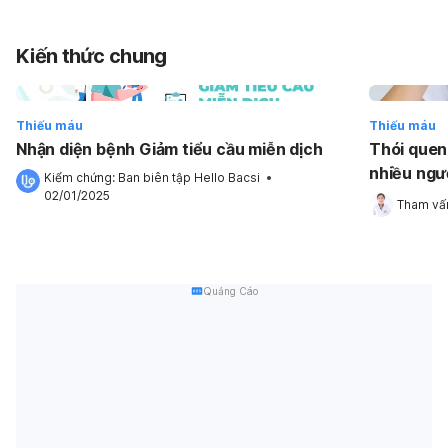
Kiến thức chung
Thiếu máu
Thiếu máu
Nhận diện bệnh Giảm tiểu cầu miễn dịch
Thói quen
nhiều ngườ
Kiểm chứng: 
Ban biên tập Hello Bacsi
 •
02/01/2025
Tham vấn
Quảng Cáo