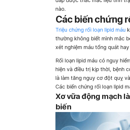
đáp được thắc mắc liệu tình t
nào.
Các biến chứng rố
Triệu chứng rối loạn lipid máu
k
thường không biết mình mắc bệ
xét nghiệm máu tổng quát hay 
Rối loạn lipid máu có nguy h
hiện và điều trị kịp thời, bệnh
là làm tăng nguy cơ đột quỵ và
Các biến chứng rối loạn lipid 
Xơ vữa động mạch là 
biến