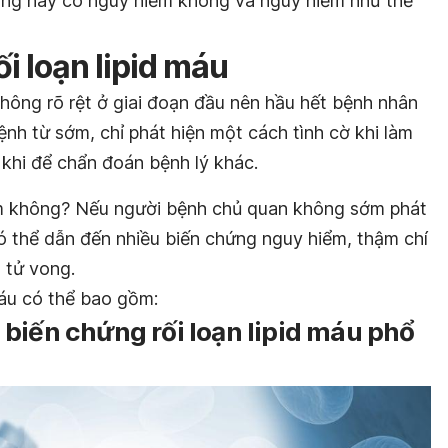
rạng này có nguy hiểm không và nguy hiểm như thế
i loạn lipid máu
hông rõ rệt ở giai đoạn đầu nên hầu hết bệnh nhân
nh từ sớm, chỉ phát hiện một cách tình cờ khi làm
khi để chẩn đoán bệnh lý khác.
iểm không? Nếu người bệnh chủ quan không sớm phát
 có thể dẫn đến nhiều biến chứng nguy hiểm, thậm chí
 tử vong.
máu có thể bao gồm:
biến chứng rối loạn lipid máu phổ