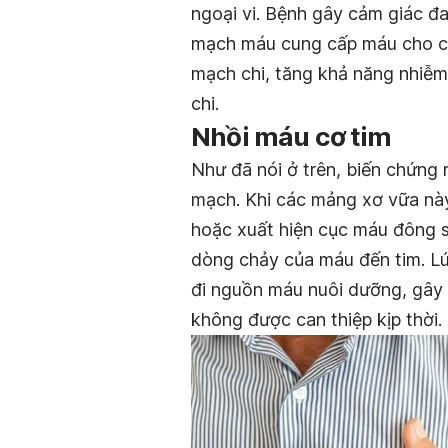
ngoại vi. Bệnh gây cảm giác đau
mạch máu cung cấp máu cho ch
mạch chi, tăng khả năng nhiễm
chi.
Nhồi máu cơ tim
Như đã nói ở trên, biến chứng r
mạch. Khi các mảng xơ vữa này
hoặc xuất hiện cục máu đông 
dòng chảy của máu đến tim. Lú
đi nguồn máu nuôi dưỡng, gây 
không được can thiệp kịp thời.