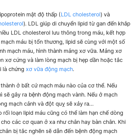
 lipoprotein mật độ thấp (
LDL cholesterol
) và
olesterol
). LDL giúp di chuyển lipid từ gan đến khắp
nhiều LDL cholesterol lưu thông trong máu, kết hợp
g mạch máu bị tổn thương, lipid sẽ cùng với một số
thành mạch máu, hình thành mảng xơ vữa. Mảng xơ
n xơ cứng và làm lòng mạch bị hẹp dần hoặc tắc
i là chứng
xơ vữa động mạch
.
 thành ở bất cứ mạch máu nào của cơ thể. Nếu
hì sẽ gây ra bệnh động mạch vành. Nếu ở mạch
ộng mạch cảnh và đột quỵ sẽ xảy ra…
 rối loạn lipid máu cũng có thể làm hạn chế dòng
cho các cơ quan ở xa như chân hay bàn chân. Khi
chân bị tắc nghẽn sẽ dẫn đến bệnh động mạch