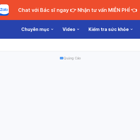
Chat với Bác sĩ ngay 👉 Nhận tư vấn MIỄN PHÍ 👈
Chuyên mục
Video
Kiểm tra sức khỏe
Quảng Cáo