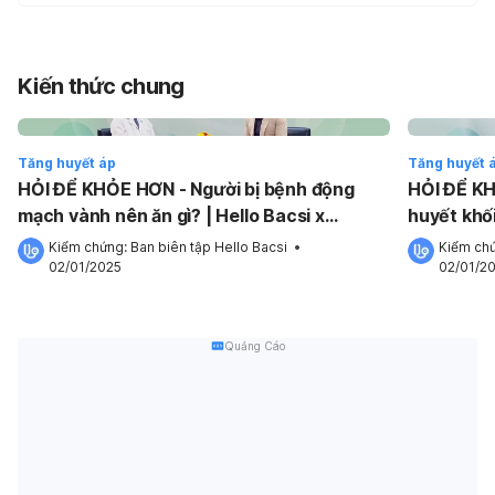
Kiến thức chung
Tăng huyết áp
Tăng huyết 
HỎI ĐỂ KHỎE HƠN - Người bị bệnh động
HỎI ĐỂ KH
mạch vành nên ăn gì? | Hello Bacsi x
huyết khối
SANOFI
Hello Bac
Kiểm chứng: 
Ban biên tập Hello Bacsi
 •
Kiểm chứ
02/01/2025
02/01/2
Quảng Cáo