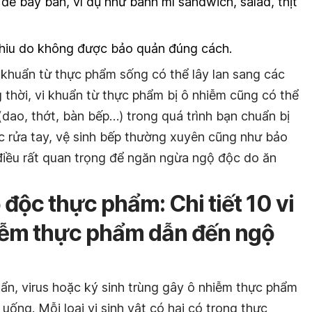
ể bày bán, ví dụ như bánh mì sandwich, salad, thịt
thiu do không được bảo quản đúng cách.
 khuẩn từ thực phẩm sống có thể lây lan sang các
thời, vi khuẩn từ thực phẩm bị ô nhiễm cũng có thể
(dao, thớt, bàn bếp…) trong quá trình bạn chuẩn bị
ệc rửa tay, vệ sinh bếp thường xuyên cũng như bảo
iều rất quan trọng để ngăn ngừa ngộ độc do ăn
ộc thực phẩm: Chi tiết 10 vi
hiễm thực phẩm dẫn đến ngộ
uẩn, virus hoặc ký sinh trùng gây ô nhiễm thực phẩm
uống. Mỗi loại vi sinh vật có hại có trong thực