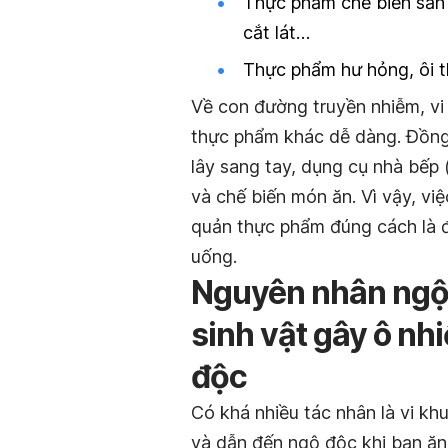
Thực phẩm chế biến sẵn đ
cắt lát…
Thực phẩm hư hỏng, ôi 
Về con đường truyền nhiễm, vi
thực phẩm khác dễ dàng. Đồng 
lây sang tay, dụng cụ nhà bếp 
và chế biến món ăn. Vì vậy, vi
quản thực phẩm đúng cách là đ
uống.
Nguyên nhân ngộ đ
sinh vật gây ô n
độc
Có khá nhiều tác nhân là vi kh
và dẫn đến ngộ độc khi bạn ăn 