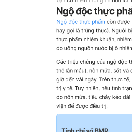
bạn có thêm thông tin hữu ích 
Ngộ độc thực phẩ
Ngộ độc thực phẩm
còn được b
hay gọi là trúng thực). Người 
thực phẩm nhiễm khuẩn, nhiễm 
do uống nguồn nước bị ô nhiễ
Các triệu chứng của ngộ độc 
thể lẫn máu), nôn mửa, sốt và 
giờ đến vài ngày. Trên thực tế
trị y tế. Tuy nhiên, nếu tình 
do nôn mửa, tiêu chảy kéo dài 
viện để được điều trị.
Tính chỉ số BMR