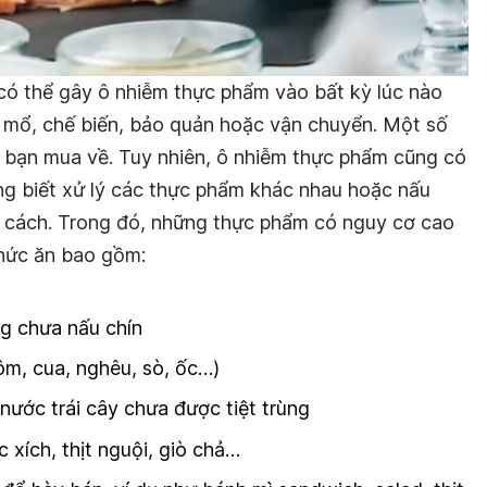
 có thể gây ô nhiễm thực phẩm vào bất kỳ lúc nào
ết mổ, chế biến, bảo quản hoặc vận chuyển. Một số
 bạn mua về. Tuy nhiên, ô nhiễm thực phẩm cũng có
ông biết xử lý các thực phẩm khác nhau hoặc nấu
 cách. Trong đó, những thực phẩm có nguy cơ cao
thức ăn bao gồm:
ng chưa nấu chín
ôm, cua, nghêu, sò, ốc…)
nước trái cây chưa được tiệt trùng
 xích, thịt nguội, giò chả…