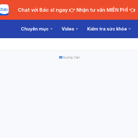
Chat với Bác sĩ ngay 👉 Nhận tư vấn MIỄN PHÍ 👈
Chuyên mục
Video
Kiểm tra sức khỏe
Quảng Cáo