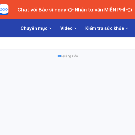
Chat với Bác sĩ ngay 👉 Nhận tư vấn MIỄN PHÍ 👈
Chuyên mục
Video
Kiểm tra sức khỏe
Quảng Cáo