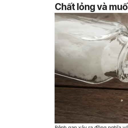
Chất lỏng và muối
Bệnh gan xảy ra đồng nghĩa vớ