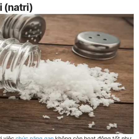
 (natri)
i việc
chức năng gan
không còn hoạt động tốt như