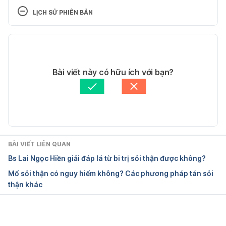
Percutaneous Nephrolithotomy (PCNL)
LỊCH SỬ PHIÊN BẢN
https://www.hopkinsmedicine.org/health/treatment-
Phiên bản hiện tại
tests-and-therapies/percutaneous-
nephrolithonomy-pcnl
19/10/2023
Tác giả: 
Linh Do
Bài viết này có hữu ích với bạn?
Ngày truy cập: 19.09.2023
Tham vấn y khoa: 
Bác sĩ CKI Vũ Lệ Anh
Cập nhật bởi: 
Tố Quyên
 Percutaneous Nephrolithotomy
https://my.clevelandclinic.org/health/treatments/173
49-percutaneous-nephrolithotomy
BÀI VIẾT LIÊN QUAN
Bs Lai Ngọc Hiền giải đáp lá từ bi trị sỏi thận được không?
Ngày truy cập: 19.09.2023
Mổ sỏi thận có nguy hiểm không? Các phương pháp tán sỏi
thận khác
 Percutaneous Nephrolithotomy (PCNL)
https://urology.ufl.edu/patient-care/stone-
disease/procedures/percutaneous-
Đang tải....