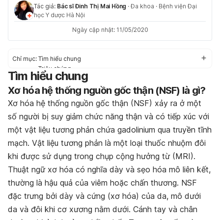
Tác giả:
Bác sĩ Đinh Thị Mai Hồng
·
Đa khoa
·
Bệnh viện Đại
học Y dược Hà Nội
Ngày cập nhật: 11/05/2020
Chỉ mục:
Tìm hiểu chung
Triệu chứng
Tìm hiểu chung
Nguyên nhân
Xơ hóa hệ thống nguồn gốc thận (NSF) là gì?
Nguy cơ mắc phải
Chẩn đoán & điều trị
Xơ hóa hệ thống nguồn gốc thận (NSF) xảy ra ở một
Chế độ sinh hoạt phù hợp
số người bị suy giảm chức năng thận và có tiếp xúc với
một vật liệu tương phản chứa gadolinium qua truyền tĩnh
mạch. Vật liệu tương phản là một loại thuốc nhuộm đôi
khi được sử dụng trong chụp cộng hưởng từ (MRI).
Thuật ngữ xơ hóa có nghĩa dày và sẹo hóa mô liên kết,
thường là hậu quả của viêm hoặc chấn thương. NSF
đặc trưng bởi dày và cứng (xơ hóa) của da, mô dưới
da và đôi khi cơ xương nằm dưới. Cánh tay và chân