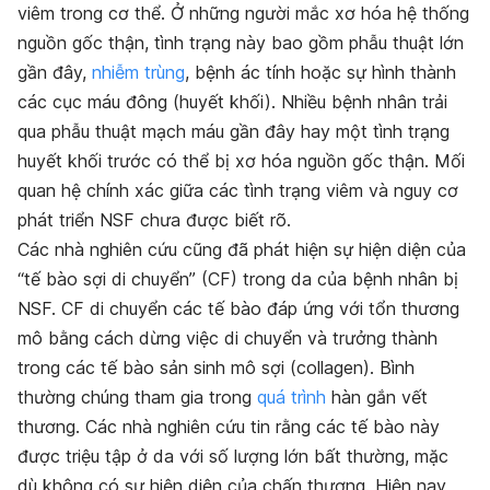
viêm trong cơ thể. Ở những người mắc xơ hóa hệ thống
nguồn gốc thận, tình trạng này bao gồm phẫu thuật lớn
gần đây,
nhiễm trùng
, bệnh ác tính hoặc sự hình thành
các cục máu đông (huyết khối). Nhiều bệnh nhân trải
qua phẫu thuật mạch máu gần đây hay một tình trạng
huyết khối trước có thể bị xơ hóa nguồn gốc thận. Mối
quan hệ chính xác giữa các tình trạng viêm và nguy cơ
phát triển NSF chưa được biết rõ.
Các nhà nghiên cứu cũng đã phát hiện sự hiện diện của
“tế bào sợi di chuyển” (CF) trong da của bệnh nhân bị
NSF. CF di chuyển các tế bào đáp ứng với tổn thương
mô bằng cách dừng việc di chuyển và trưởng thành
trong các tế bào sản sinh mô sợi (collagen). Bình
thường chúng tham gia trong
quá trình
hàn gắn vết
thương. Các nhà nghiên cứu tin rằng các tế bào này
được triệu tập ở da với số lượng lớn bất thường, mặc
dù không có sự hiện diện của chấn thương. Hiện nay