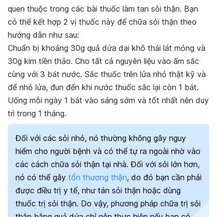
quen thuộc trong các bài thuốc làm tan sỏi thận. Bạn
có thể kết hợp 2 vị thuốc này để chữa sỏi thận theo
hướng dẫn như sau:
Chuẩn bị khoảng 30g quả dứa dại khô thái lát mỏng và
30g kim tiền thảo. Cho tất cả nguyên liệu vào ấm sắc
cùng với 3 bát nước. Sắc thuốc trên lửa nhỏ thật kỹ và
để nhỏ lửa, đun đến khi nước thuốc sắc lại còn 1 bát.
Uống mỗi ngày 1 bát vào sáng sớm và tốt nhất nên duy
trì trong 1 tháng.
Đối với các sỏi nhỏ, nó thường không gây nguy
hiểm cho người bệnh và có thể tự ra ngoài nhờ vào
các cách chữa sỏi thận tại nhà
. Đối với sỏi lớn hơn,
nó có thể gây
tổn thương thận
, do đó bạn cần phải
được điều trị y tế, như
tán sỏi thận
hoặc dùng
thuốc trị sỏi thận
. Do vậy, phương pháp chữa trị sỏi
thận bằng quả dứa chỉ nên thực hiện nếu bạn có