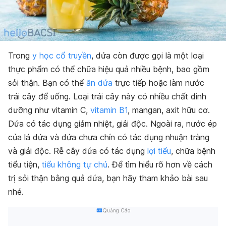
Trong
y học cổ truyền
, dứa còn được gọi là một loại
thực phẩm có thể chữa hiệu quả nhiều bệnh, bao gồm
sỏi thận
. Bạn có thể
ăn dứa
trực tiếp hoặc làm nước
trái cây để uống. Loại trái cây này có nhiều chất dinh
dưỡng như vitamin C,
vitamin B1
, mangan, axit hữu cơ.
Dứa có tác dụng giảm nhiệt, giải độc. Ngoài ra, nước ép
của lá dứa và dứa chưa chín có tác dụng nhuận tràng
và giải độc. Rễ cây dứa có tác dụng
lợi tiểu
, chữa bệnh
tiểu tiện,
tiểu không tự chủ
. Để tìm hiểu rõ hơn về cách
trị sỏi thận bằng quả dứa, bạn hãy tham khảo bài sau
nhé.
Quảng Cáo