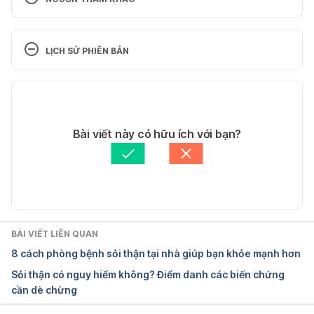
Kidney stone with 
pineapple. https://www.thekidneydietitian.org/is-
LỊCH SỬ PHIÊN BẢN
pineapple-good-for-kidney-stones/
Phiên bản hiện tại
Eating diet nutrition 
https://www.niddk.nih.gov/health-
30/12/2022
information/urologic-diseases/kidney-
Tác giả: 
Tố Quyên
Bài viết này có hữu ích với bạn?
stones/eating-diet-nutrition
. Ngày truy cập 
Tham vấn y khoa: 
Bác sĩ Nguyễn Thường Hanh
23/08/2019
Cập nhật bởi: 
Vi Quỳnh
Kidney stone. 
https://www.mayoclinic.org/diseases-
conditions/kidney-stones/symptoms-causes/syc-
BÀI VIẾT LIÊN QUAN
20355755
. Ngày truy cập 23/08/2019
8 cách phòng bệnh sỏi thận tại nhà giúp bạn khỏe mạnh hơn
Sỏi thận có nguy hiểm không? Điểm danh các biến chứng
Kidney stone 
cần dè chừng
nutrition. https://www.kidney.org/sites/default/files/
CaOx%20My%20Plate.pdf. 
Ngày truy cập 