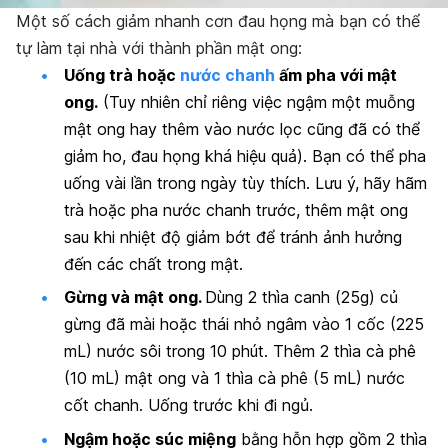
Một số cách giảm nhanh cơn đau họng mà bạn có thể
tự làm tại nhà với thành phần mật ong:
Uống trà hoặc
nước chanh
ấm pha với mật
ong.
(Tuy nhiên chỉ riêng việc ngậm một muỗng
mật ong hay thêm vào nước lọc cũng đã có thể
giảm ho, đau họng khá hiệu quả). Bạn có thể pha
uống vài lần trong ngày tùy thích. Lưu ý, hãy hãm
trà hoặc pha nước chanh trước, thêm mật ong
sau khi nhiệt độ giảm bớt để tránh ảnh hưởng
đến các chất trong mật.
Gừng và mật ong.
Dùng 2 thìa canh (25g) củ
gừng đã mài hoặc thái nhỏ ngâm vào 1 cốc (225
mL) nước sôi trong 10 phút. Thêm 2 thìa cà phê
(10 mL) mật ong và 1 thìa cà phê (5 mL) nước
cốt chanh. Uống trước khi đi ngủ.
Ngậm hoặc súc miệng
bằng hỗn hợp gồm 2 thìa