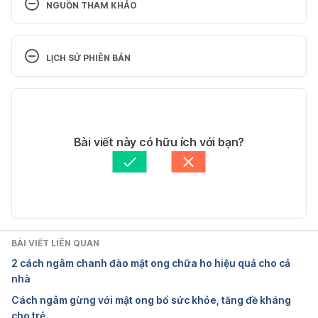
NGUỒN THAM KHẢO
Honey: Health Benefits Beyond Soothing Sore 
Throats. 
LỊCH SỬ PHIÊN BẢN
https://www.besthealthmag.ca/article/honey-
health-benefits-beyond-soothing-sore-throats/
Phiên bản hiện tại
Ngày truy cập 8/3/2021
08/03/2021
Honey: An effective cough remedy? 
Tác giả: 
Ngà Trương
Bài viết này có hữu ích với bạn?
https://www.mayoclinic.org/symptoms/cough/exper
Tham vấn y khoa: 
Bác sĩ Nguyễn Thường Hanh
t-answers/honey/faq-20058031
 Ngày truy cập 
Cập nhật bởi: 
Tố Quyên
8/3/2021
What to know about honey for a sore throat. 
https://www.medicalnewstoday.com/articles/honey
BÀI VIẾT LIÊN QUAN
-for-sore-throat
 Ngày truy cập 8/3/2021
2 cách ngâm chanh đào mật ong chữa ho hiệu quả cho cả
nhà
Cách ngâm gừng với mật ong bổ sức khỏe, tăng đề kháng
cho trẻ