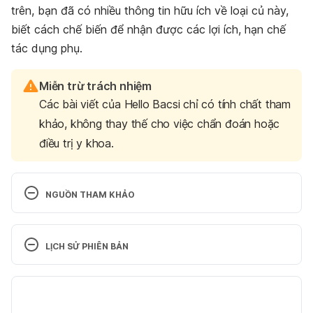
trên, bạn đã có nhiều thông tin hữu ích về loại củ này,
biết cách chế biến để nhận được các lợi ích, hạn chế
tác dụng phụ.
Miễn trừ trách nhiệm
Các bài viết của Hello Bacsi chỉ có tính chất tham
khảo, không thay thế cho việc chẩn đoán hoặc
điều trị y khoa.
NGUỒN THAM KHẢO
Nutritional Value of Cassava for Use as a Staple 
Food and Recent Advances for Improvement
LỊCH SỬ PHIÊN BẢN
https://doi.org/10.1111/j.1541-4337.2009.00077.x
Phiên bản hiện tại
Dietary energy density is associated with energy 
19/12/2024