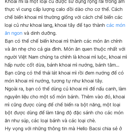
Khoai mì là một loại củ được sử dụng rộng rãi trong ẩm
thực vì cung cấp lượng calo dồi dào cho cơ thể. Cách
chế biến khoai mì thường giống với cách chế biến các
loại củ như khoai lang, khoai tây để tạo thành
các món
ăn ngon
và dinh dưỡng.
Bạn có thể chế biến khoai mì thành các món ăn chính
và ăn nhẹ cho cả gia đình. Món ăn quen thuộc nhất với
người Việt Nam chúng ta chính là khoai mì luộc, khoai mì
hấp nước cốt dừa, bánh khoai mì nướng, bánh tằm…
Bạn cũng có thể thái lát khoai mì rồi đem nướng để có
món khoai mì nướng, tương tự như khoai tây.
Ngoài ra, bạn có thể dùng củ khoai mì để nấu canh, làm
nguyên liệu cho một số món bánh. Thêm vào đó, khoai
mì cũng được cùng để chế biến ra bột năng, một loại
bột được dùng để làm tăng độ đặc sánh cho các món
ăn như súp, các loại bánh và các loại chè.
Hy vọng với những thông tin mà Hello Bacsi chia sẻ ở