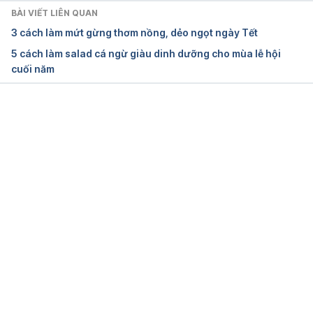
BÀI VIẾT LIÊN QUAN
Green bean
3 cách làm mứt gừng thơm nồng, dẻo ngọt ngày Tết
5 cách làm salad cá ngừ giàu dinh dưỡng cho mùa lễ hội
http://fruitsandveggies.org/fruits-and-
cuối năm
veggies/green-beans/
Ngày truy cập: 7/1/2026
Đang tải....
Thịt lợn mỡ (trang 320)
https://www.fao.org/fileadmin/templates/food_com
position/documents/pdf/VTN_FCT_2007.pdf
Ngày truy cập: 7/1/2026
Pork
https://nutritionfacts.org/topics/pork/