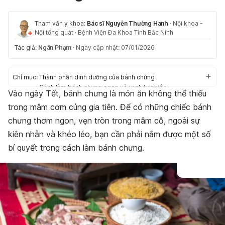
Tham vấn y khoa:
Bác sĩ Nguyễn Thường Hanh
·
Nội khoa -
Nội tổng quát
·
Bệnh Viện Đa Khoa Tỉnh Bắc Ninh
Tác giả:
Ngân Phạm
·
Ngày cập nhật: 07/01/2026
Chỉ mục:
Thành phần dinh dưỡng của bánh chứng
Cách làm bánh chưng ngon và xanh tự nhiên
Vào ngày Tết, bánh chưng là món ăn không thể thiếu
Bí quyết ăn bánh chưng tốt cho sức khỏe
trong mâm cơm cúng gia tiên. Để có những chiếc bánh
Sau cách làm bánh chưng, cùng tìm hiểu cách bảo quản
chưng thơm ngon, vẹn tròn trong mâm cỗ, ngoài sự
kiên nhẫn và khéo léo, bạn cần phải nắm được một số
bí quyết trong cách làm bánh chưng.