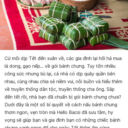
Cứ mỗi dịp Tết đến xuân về, các gia đình lại hối hả mua
lá dong, gạo nếp… về gói bánh chưng. Tuy tốn nhiều
công sức nhưng bù lại, cả nhà có dịp quây quần bên
nhau, cùng nhau chia sẻ niềm vui, nỗi buồn và hiểu thêm
về truyền thống dân tộc, truyền thống cha ông. Sắp
đến tết rồi, nhà bạn đã chuẩn bị gói bánh chưng chưa?
Dưới đây là một số bí quyết về cách nấu bánh chưng
thơm ngon, vẹn tròn mà Hello Bacsi đã sưu tầm, hy
vọng sẽ giúp bạn và gia đình bạn có những chiếc bánh
chưng xanh ngon để cho ngày Tết thêm ấm cúng.