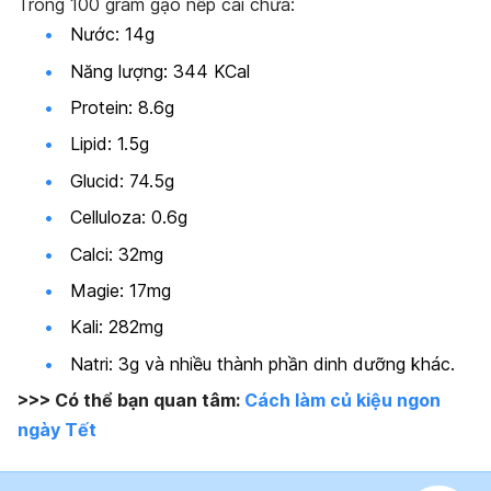
Trong 100 gram gạo nếp cái chứa:
Nước: 14g
Năng lượng: 344 KCal
Protein: 8.6g
Lipid: 1.5g
Glucid: 74.5g
Celluloza: 0.6g
Calci: 32mg
Magie: 17mg
Kali: 282mg
Natri: 3g và nhiều thành phần dinh dưỡng khác.
>>> Có thể bạn quan tâm:
Cách làm củ kiệu ngon
ngày Tết