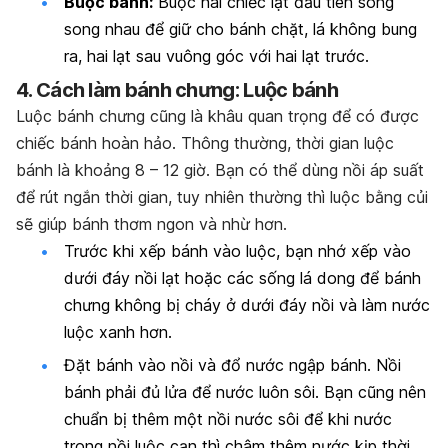
Buộc bánh:
Buộc hai chiếc lạt đầu tiên song
song nhau để giữ cho bánh chặt, lá không bung
ra, hai lạt sau vuông góc với hai lạt trước.
4. Cách làm bánh chưng: Luộc bánh
Luộc bánh chưng cũng là khâu quan trọng để có được
chiếc bánh hoàn hảo. Thông thường, thời gian luộc
bánh là khoảng 8 – 12 giờ. Bạn có thể dùng nồi áp suất
để rút ngắn thời gian, tuy nhiên thường thì luộc bằng củi
sẽ giúp bánh thơm ngon và nhừ hơn.
Trước khi xếp bánh vào luộc, bạn nhớ xếp vào
dưới đáy nồi lạt hoặc các sống lá dong để bánh
chưng không bị cháy ở dưới đáy nồi và làm nước
luộc xanh hơn.
Đặt bánh vào nồi và đổ nước ngập bánh. Nồi
bánh phải đủ lửa để nước luôn sôi. Bạn cũng nên
chuẩn bị thêm một nồi nước sôi để khi nước
trong nồi luộc cạn thì châm thêm nước kịp thời.