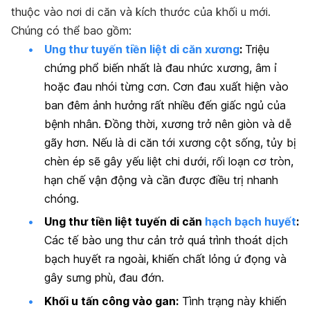
thuộc vào nơi di căn và kích thước của khối u mới.
Chúng có thể bao gồm:
Ung thư tuyến tiền liệt di căn xương
:
Triệu
chứng phổ biến nhất là đau nhức xương, âm ỉ
hoặc đau nhói từng cơn. Cơn đau xuất hiện vào
ban đêm ảnh hưởng rất nhiều đến giấc ngủ của
bệnh nhân. Đồng thời, xương trở nên giòn và dễ
gãy hơn. Nếu là di căn tới xương cột sống, tủy bị
chèn ép sẽ gây yếu liệt chi dưới, rối loạn cơ tròn,
hạn chế vận động và cần được điều trị nhanh
chóng.
Ung thư tiền liệt tuyến di căn
hạch bạch huyết
:
Các tế bào ung thư cản trở quá trình thoát dịch
bạch huyết ra ngoài, khiến chất lỏng ứ đọng và
gây sưng phù, đau đớn.
Khối u tấn công vào gan:
Tình trạng này khiến