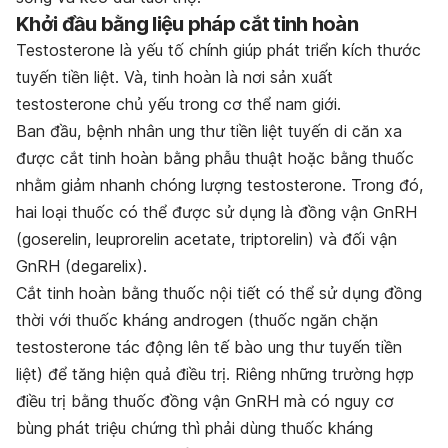
Khởi đầu bằng liệu pháp cắt tinh hoàn
Testosterone là yếu tố chính giúp phát triển kích thước
tuyến tiền liệt. Và, tinh hoàn là nơi sản xuất
testosterone chủ yếu trong cơ thể nam giới.
Ban đầu, bệnh nhân ung thư tiền liệt tuyến di căn xa
được cắt tinh hoàn bằng phẫu thuật hoặc bằng thuốc
nhằm giảm nhanh chóng lượng testosterone. Trong đó,
hai loại thuốc có thể được sử dụng là đồng vận GnRH
(goserelin, leuprorelin acetate, triptorelin) và đối vận
GnRH (degarelix).
Cắt tinh hoàn bằng thuốc nội tiết có thể sử dụng đồng
thời với thuốc kháng androgen (thuốc ngăn chặn
testosterone tác động lên tế bào ung thư tuyến tiền
liệt) để tăng hiện quả điều trị. Riêng những trường hợp
điều trị bằng thuốc đồng vận GnRH mà có nguy cơ
bùng phát triệu chứng thì phải dùng thuốc kháng