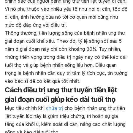
chính xác của người bệnh
ung thư tiền liệt tuyến di căn
.
Vì nó phụ thuộc vào nhiều yếu tố như nơi di căn, tốc độ
di căn, ảnh hưởng của nó tới cơ quan mới cũng như
mức độ đáp ứng với điều trị.
Thông thường, tiên lượng sống của bệnh nhân ung thư
giai đoạn cuối khá xấu. Theo đó, tỷ lệ sống sót sau 5
năm ở giai đoạn này chỉ còn khoảng 30%. Tuy nhiên,
những triển vọng trong điều trị ngày nay có thể kéo dài
tuổi thọ và giúp bệnh nhân sống lâu hơn. Điều quan
trọng là bệnh nhân cần duy trì tâm lý tích cực, tin tưởng
vào bác sĩ để có kết quả tốt nhất.
Cách điều trị ung thư tuyến tiền liệt
giai đoạn cuối giúp kéo dài tuổi thọ
Mục tiêu chính khi
chữa trị
cho bệnh nhân ung thư tiền
liệt tuyến lúc này là giảm triệu chứng, trì hoãn sự gia
tăng của khối u, kiểm soát di căn, nâng cao chất lượng
sống và kéo dài tuổi thọ.