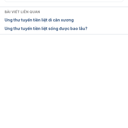
Dying from prostate cancer What to expect 
https://prostatecanceruk.org/prostate-
BÀI VIẾT LIÊN QUAN
information/advanced-prostate-cancer/dying-from-
Ung thư tuyến tiền liệt di căn xương
prostate-cancer/what-to-expect Ngày truy cập: 
Ung thư tuyến tiền liệt sống được bao lâu?
18/06/2021
Chẩn đoán và điều trị Ung thư tuyến tiền liệt 
http://benhvienvietduc.org/chan-doan-va-dieu-tri-
Đang tải....
ung-thu-tuyen-tien-liet.html Ngày truy cập: 
18/06/2021
Bệnh nhân ung thư tiền liệt tuyến giai đoạn muộn 
đã liệt, phục hồi sau điều trị 
https://ungthubachmai.vn/ca-lam-sang/benh-nhan-
ung-thu-tien-liet-tuyen-giai-doan-muon-da-liet-
phuc-hoi-sau-dieu-tri.html Ngày truy cập: 
18/06/2021
Survival Rates for Prostate Cancer 