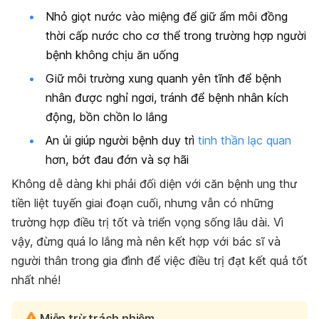
Nhỏ giọt nước vào miệng để giữ ẩm môi đồng
thời cấp nước cho cơ thể trong trường hợp người
bệnh không chịu ăn uống
Giữ môi trường xung quanh yên tĩnh để bệnh
nhân được nghỉ ngơi, tránh để bệnh nhân kích
động, bồn chồn lo lắng
An ủi giúp người bệnh duy trì
tinh thần lạc quan
hơn, bớt đau đớn và sợ hãi
Không dễ dàng khi phải đối diện với căn bệnh
ung thư
tiền liệt tuyến giai đoạn cuối
, nhưng vẫn có những
trường hợp điều trị tốt và triển vọng sống lâu dài. Vì
vậy, đừng quá lo lắng mà nên kết hợp với bác sĩ và
người thân trong gia đình để việc điều trị đạt kết quả tốt
nhất nhé!
Miễn trừ trách nhiệm