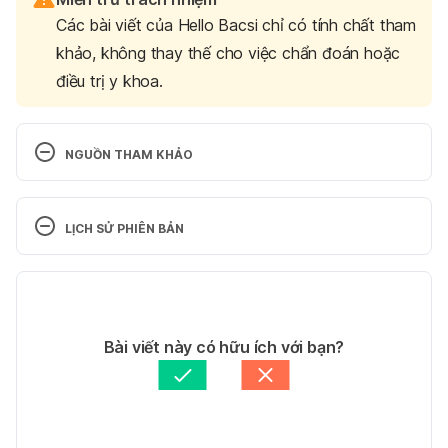
Các bài viết của Hello Bacsi chỉ có tính chất tham
khảo, không thay thế cho việc chẩn đoán hoặc
điều trị y khoa.
NGUỒN THAM KHẢO
4 giai đoạn ung thư tiền liệt tuyến và phương pháp 
điều trị https://benhvienk.vn/4-giai-doan-ung-thu-
LỊCH SỬ PHIÊN BẢN
tien-liet-tuyen-va-phuong-phap-dieu-tri-
nd91350.html Ngày truy cập: 17/06/2021
Phiên bản hiện tại
Symptoms of advanced prostate cancer 
19/10/2022
https://www.cancerresearchuk.org/about-
Tác giả: 
Lương Lan
Bài viết này có hữu ích với bạn?
cancer/prostate-cancer/advanced-
Tham vấn y khoa: 
Bác sĩ Trần Kiến Bình
cancer/symptoms-advanced-cancer Ngày truy cập: 
Cập nhật bởi: 
Trúc Phạm
18/06/2021