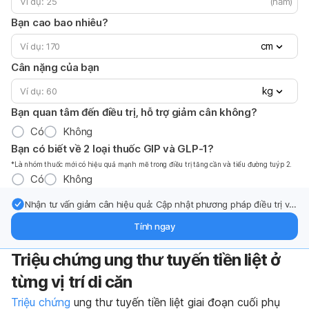
(năm)
Bạn cao bao nhiêu?
cm
Cân nặng của bạn
kg
Bạn quan tâm đến điều trị, hỗ trợ giảm cân không?
Có
Không
Bạn có biết về 2 loại thuốc GIP và GLP-1?
*Là nhóm thuốc mới có hiệu quả mạnh mẽ trong điều trị tăng cần và tiểu đường tuýp 2.
Có
Không
Nhận tư vấn giảm cân hiệu quả: Cập nhật phương pháp điều trị và
hỗ trợ từ chuyên gia qua email.
Tính ngay
Triệu chứng ung thư tuyến tiền liệt ở
từng vị trí di căn
Triệu chứng
ung thư tuyến tiền liệt giai đoạn cuối phụ