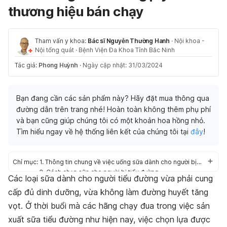
thương hiệu bán chạy
Tham vấn y khoa:
Bác sĩ Nguyễn Thường Hanh
·
Nội khoa -
Nội tổng quát
·
Bệnh Viện Đa Khoa Tỉnh Bắc Ninh
Tác giả:
Phong Huỳnh
·
Ngày cập nhật: 31/03/2024
Bạn đang cần các sản phẩm này? Hãy đặt mua thông qua
đường dẫn trên trang nhé! Hoàn toàn không thêm phụ phí
và bạn cũng giúp chúng tôi có một khoản hoa hồng nhỏ.
Tìm hiểu ngay về hệ thống liên kết của chúng tôi tại
đây
!
Chỉ mục:
1. Thông tin chung về việc uống sữa dành cho người bị tiểu đường
2. Cách chọn sữa cho người bị tiểu đường
Các loại sữa dành cho người tiểu đường vừa phải cung
3. Review 10 loại sữa dành cho người bị tiểu đường
cấp đủ dinh dưỡng, vừa không làm đường huyết tăng
vọt. Ở thời buổi mà các hãng chạy đua trong việc sản
xuất sữa tiểu đường như hiện nay, việc chọn lựa được