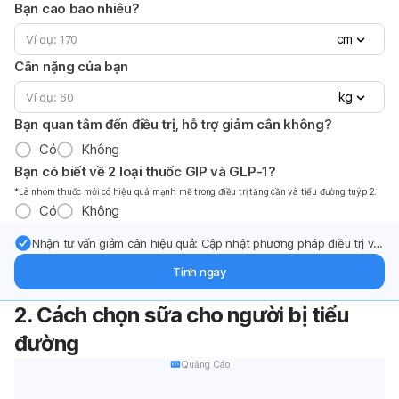
Bạn cao bao nhiêu?
cm
Cân nặng của bạn
kg
Bạn quan tâm đến điều trị, hỗ trợ giảm cân không?
Có
Không
Bạn có biết về 2 loại thuốc GIP và GLP-1?
*Là nhóm thuốc mới có hiệu quả mạnh mẽ trong điều trị tăng cần và tiểu đường tuýp 2.
Có
Không
Nhận tư vấn giảm cân hiệu quả: Cập nhật phương pháp điều trị và
hỗ trợ từ chuyên gia qua email.
Tính ngay
2. Cách chọn sữa cho người bị tiểu
đường
Quảng Cáo