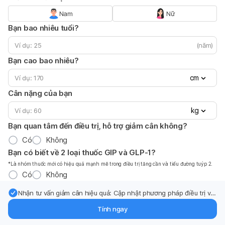
Nam
Nữ
Bạn bao nhiêu tuổi?
(năm)
Bạn cao bao nhiêu?
cm
Cân nặng của bạn
kg
Bạn quan tâm đến điều trị, hỗ trợ giảm cân không?
Có
Không
Bạn có biết về 2 loại thuốc GIP và GLP-1?
*Là nhóm thuốc mới có hiệu quả mạnh mẽ trong điều trị tăng cần và tiểu đường tuýp 2.
Có
Không
Nhận tư vấn giảm cân hiệu quả: Cập nhật phương pháp điều trị và
hỗ trợ từ chuyên gia qua email.
Tính ngay