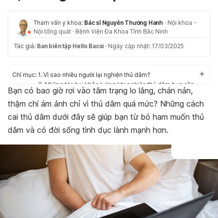
Tham vấn y khoa:
Bác sĩ Nguyễn Thường Hanh
·
Nội khoa -
Nội tổng quát
·
Bệnh Viện Đa Khoa Tỉnh Bắc Ninh
Tác giả:
Ban biên tập Hello Bacsi
·
Ngày cập nhật: 17/03/2025
Chỉ mục:
1. Vì sao nhiều người lại nghiện thủ dâm?
3. Những tác hại khôn lường khi nghiện thủ dâm bạn cần
Bạn có bao giờ rơi vào tâm trạng lo lắng, chán nản,
nắm rõ
thậm chí ám ảnh chỉ vì thủ dâm quá mức? Những cách
2. Hướng dẫn cách cai nghiện thủ dâm hiệu quả từ bác sĩ
cai thủ dâm dưới đây sẽ giúp bạn từ bỏ ham muốn thủ
dâm và có đời sống tình dục lành mạnh hơn.