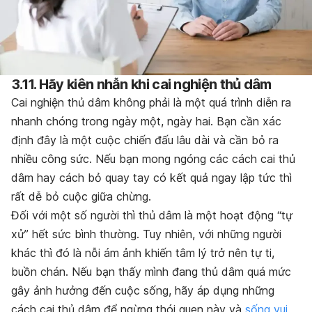
3.11. Hãy kiên nhẫn khi cai nghiện thủ dâm
Cai nghiện thủ dâm không phải là một quá trình diễn ra
nhanh chóng trong ngày một, ngày hai. Bạn cần xác
định đây là một cuộc chiến đấu lâu dài và cần bỏ ra
nhiều công sức. Nếu bạn mong ngóng các cách cai thủ
dâm hay cách bỏ quay tay có kết quả ngay lập tức thì
rất dễ bỏ cuộc giữa chừng.
Đối với một số người thì thủ dâm là một hoạt động “tự
xử” hết sức bình thường. Tuy nhiên, với những người
khác thì đó là nỗi ám ảnh khiến tâm lý trở nên tự ti,
buồn chán. Nếu bạn thấy mình đang thủ dâm quá mức
gây ảnh hưởng đến cuộc sống, hãy áp dụng những
cách cai thủ dâm để ngừng thói quen này và
sống vui