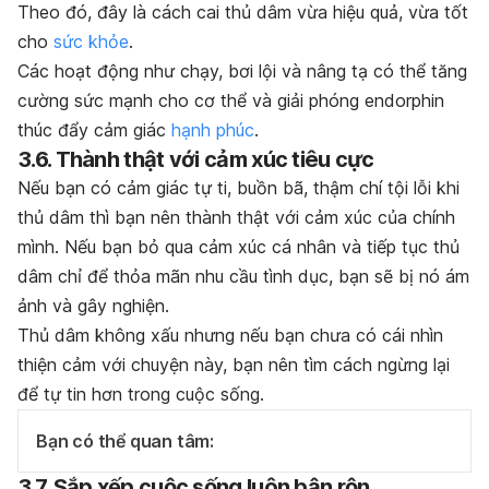
Theo đó, đây là cách cai thủ dâm vừa hiệu quả, vừa tốt
cho
sức khỏe
.
Các hoạt động như chạy, bơi lội và nâng tạ có thể tăng
cường sức mạnh cho cơ thể và giải phóng endorphin
thúc đẩy cảm giác
hạnh phúc
.
3.6. Thành thật với cảm xúc tiêu cực
Nếu bạn có cảm giác tự ti, buồn bã, thậm chí tội lỗi khi
thủ dâm thì bạn nên thành thật với cảm xúc của chính
mình. N
ếu bạn bỏ qua cảm xúc cá nhân và tiếp tục thủ
dâm chỉ để thỏa mãn nhu cầu tình dục, bạn sẽ bị nó ám
ảnh và gây nghiện.
Thủ dâm không xấu nhưng nếu bạn chưa có cái nhìn
thiện cảm với chuyện này, bạn nên tìm cách ngừng lại
để tự tin hơn trong cuộc sống.
Bạn có thể quan tâm:
3.7. Sắp xếp cuộc sống luôn bận rộn