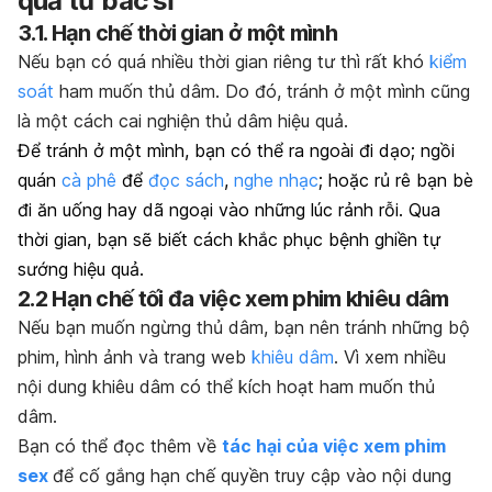
quả từ bác sĩ
3.1. Hạn chế thời gian ở một mình
Nếu bạn có quá nhiều thời gian riêng tư thì rất khó
kiểm
soát
ham muốn thủ dâm. Do đó, tránh ở một mình cũng
là một cách cai nghiện thủ dâm hiệu quả.
Để tránh ở một mình, bạn có thể ra ngoài đi dạo; ngồi
quán
cà phê
để
đọc sách
,
nghe nhạc
; hoặc rủ rê bạn bè
đi ăn uống hay dã ngoại vào những lúc rảnh rỗi. Qua
thời gian, bạn sẽ biết cách khắc phục bệnh ghiền tự
sướng hiệu quả.
2.2 Hạn chế tối đa việc xem phim khiêu dâm
Nếu bạn muốn ngừng thủ dâm, bạn nên tránh những bộ
phim, hình ảnh và trang web
khiêu dâm
. Vì xem nhiều
nội dung khiêu dâm có thể kích hoạt ham muốn thủ
dâm.
Bạn có thể đọc thêm về
tác hại của việc xem phim
sex
để cố gắng hạn chế quyền truy cập vào nội dung