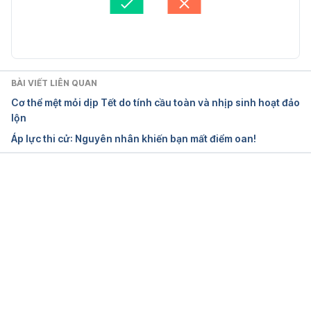
individuals with and without compulsive sexual 
Cập nhật bởi: 
Dang Tran
behaviors. DOI:
https://doi.org/10.1371/journal.pone.0102419
BÀI VIẾT LIÊN QUAN
Ngày truy cập: 29/7/2022
Cơ thể mệt mỏi dịp Tết do tính cầu toàn và nhịp sinh hoạt đảo
lộn
3. Is masturbation good for you?
Áp lực thi cử: Nguyên nhân khiến bạn mất điểm oan!
https://www.plannedparenthood.org/learn/teens/se
x/masturbation/masturbation-good-you
Đang tải....
Ngày truy cập: 29/7/2022
4. Masturbation
https://www.plannedparenthood.org/learn/sex-
pleasure-and-sexual-dysfunction/masturbation