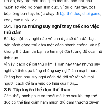
Do đó, hãy tạo một thói quen mỗi khi bạn bắt đầu
muốn sờ vào bộ phận sinh dục. Ví dụ đi rửa tay, xoa
bóp lòng bàn tay; hoặc chạy đi
tập thể dục
,
chơi game
,
xoay cục rubik, v.v.
3.4. Tạo ra những suy nghĩ thay thế cho việc
thủ dâm
Bất kỳ một suy nghĩ nào về tình dục sẽ dẫn dắt bạn
đến hành động thủ dâm một cách nhanh chóng. Và nếu
không thủ dâm thì bạn sẽ tìm một đối tượng để quan hệ
tình dục.
Vì vậy, cách để cai thủ dâm là bạn hãy thay những suy
nghĩ về tình dục bằng những suy nghĩ lành mạnh hơn.
Chẳng hạn như suy nghĩ cách để đối xử tốt với mọi
người, cách để làm việc có hiệu quả hơn,…
3.5. Tập luyện thể dục thể thao
Cảm thấy hạnh phúc và thoải mái hơn sau khi tập thể
dục có thể làm giảm ham muốn thủ dâm thường xuyên.