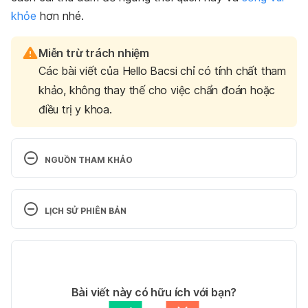
khỏe
hơn nhé.
Miễn trừ trách nhiệm
Các bài viết của Hello Bacsi chỉ có tính chất tham
khảo, không thay thế cho việc chẩn đoán hoặc
điều trị y khoa.
NGUỒN THAM KHẢO
1. Understanding and managing compulsive 
sexual behaviors.
LỊCH SỬ PHIÊN BẢN
http://ncbi.nlm.nih.gov/pmc/articles/PMC2945841/
Phiên bản hiện tại
Ngày truy cập: 29/7/2022
17/03/2025
Tác giả: 
Ban biên tập Hello Bacsi
Bài viết này có hữu ích với bạn?
2. Neural correlates of sexual cue reactivity in 
Tham vấn y khoa: 
Bác sĩ Nguyễn Thường Hanh