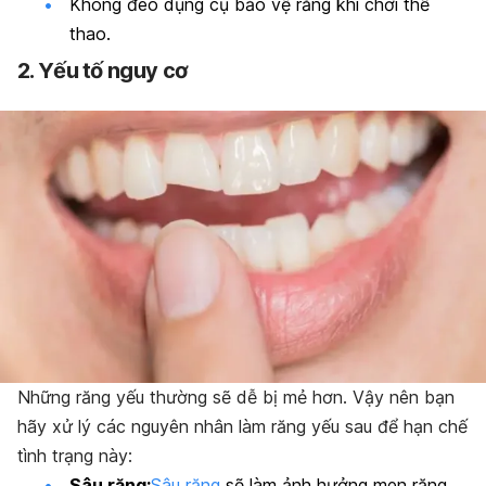
Không đeo dụng cụ bảo vệ răng khi chơi thể
thao.
2. Yếu tố nguy cơ
Những răng yếu thường sẽ dễ bị mẻ hơn. Vậy nên bạn
hãy xử lý các nguyên nhân làm răng yếu sau để hạn chế
tình trạng
này
:
Sâu răng:
Sâu răng
sẽ làm ảnh hưởng men răng.