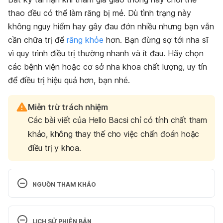
thao đều có thể làm răng bị mẻ. Dù
tình trạng này
không nguy hiểm hay gây đau đớn nhiều nhưng bạn vẫn
cần chữa trị để
răng khỏe
hơn. Bạn đừng sợ tới nha sĩ
vì quy trình điều trị thường nhanh và ít đau.
Hãy chọn
các bệnh viện hoặc
cơ sở nha khoa chất lượng, uy tín
để điều trị hiệu quả hơn, bạn nhé.
Miễn trừ trách nhiệm
Các bài viết của Hello Bacsi chỉ có tính chất tham
khảo, không thay thế cho việc chẩn đoán hoặc
điều trị y khoa.
NGUỒN THAM KHẢO
If you have a chipped tooth, don’t wait until it goes 
from bad to worse before you get help 
LỊCH SỬ PHIÊN BẢN