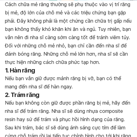
Cách chữa mẻ răng thường sẽ phụ thuộc vào vị trí răng
bị mẻ, độ lớn của chỗ mẻ và các triệu chứng bạn
gặp
phải
. Đây không phải là một chứng cần chữa trị gấp nếu
bạn không thấy khó khăn khi ăn và ngủ. Tuy nhiên, bạn
vẫn nên đi nha sĩ càng sớm càng tốt để tránh viêm tủy.
Đối với những chỗ mẻ nhỏ, bạn chỉ cần đến nha sĩ để
đánh bóng răng. Những chỗ mẻ lớn hơn, nha sĩ sẽ cần
thực hiện những cách chữa phức tạp hơn.
1. Hàn răng
Nếu bạn vẫn giữ được mảnh răng bị
vỡ
, bạn có thể
mang đến nha sĩ để hàn ngay.
2. Trám răng
Nếu bạn không còn giữ được phần răng bị mẻ, hãy đến
nha sĩ để trám răng. Nha sĩ sẽ dùng nhựa composite
resin hay sứ để
trám và phục hồi
hình dạng của răng.
Sau khi trám, bác sĩ sẽ dùng ánh sáng cực tím để làm
cứng chỗ trám rồi lại tiếp tục chỉnh hình cho tới khi răng