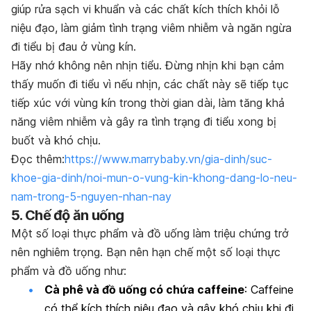
giúp rửa sạch vi khuẩn và các chất kích thích khỏi lỗ
niệu đạo, làm giảm tình trạng viêm nhiễm và ngăn ngừa
đi tiểu bị đau ở vùng kín.
Hãy nhớ không nên nhịn tiểu. Đừng nhịn khi bạn cảm
thấy muốn đi tiểu vì nếu nhịn, các chất này sẽ tiếp tục
tiếp xúc với vùng kín trong thời gian dài, làm tăng khả
năng viêm nhiễm và gây ra tình trạng đi tiểu xong bị
buốt và khó chịu.
Đọc thêm:
https://www.marrybaby.vn/gia-dinh/suc-
khoe-gia-dinh/noi-mun-o-vung-kin-khong-dang-lo-neu-
nam-trong-5-nguyen-nhan-nay
5. Chế độ ăn uống
Một số loại thực phẩm và đồ uống làm triệu chứng trở
nên nghiêm trọng. Bạn nên hạn chế một số loại thực
phẩm và đồ uống như:
Cà phê và đồ uống có chứa caffeine
: Caffeine
có thể kích thích niệu đạo và gây khó chịu khi đi