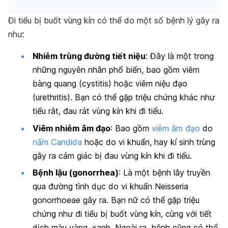
Đi tiểu bị buốt vùng kín có thể do một số bệnh lý gây ra
như:
Nhiễm trùng đường tiết niệu
: Đây là một trong
những nguyên nhân phổ biến, bao gồm viêm
bàng quang (cystitis) hoặc viêm niệu đạo
(urethritis). Bạn có thể gặp triệu chứng khác như
tiểu rắt, đau rát vùng kín khi đi tiểu.
Viêm nhiễm âm đạo
: Bao gồm
viêm âm đạo
do
nấm Candida
hoặc do vi khuẩn, hay kí sinh trùng
gây ra cảm giác bị đau vùng kín khi đi tiểu.
Bệnh lậu (gonorrhea)
: Là một bệnh lây truyền
qua đường tình dục do vi khuẩn Neisseria
gonorrhoeae gây ra. Bạn nữ có thể gặp triệu
chứng như đi tiểu bị buốt vùng kín, cùng với tiết
dịch màu vàng, xanh. Ngoài ra, bệnh cũng có thể