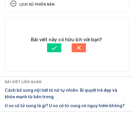
LỊCH SỬ PHIÊN BẢN
https://en.hesperian.org/hhg/Where_Women_Have_
No_Doctor:Cancer_and_Other_Problems_of_the_Cer
Phiên bản hiện tại
vix
28/12/2024
Ngày truy cập: 21/1/2024
Tác giả: 
Thu Hiền
Bài viết này có hữu ích với bạn?
Tham vấn y khoa: 
Bác sĩ Văn Thu Uyên
Cervical polyps
Cập nhật bởi: 
Dang Tran
https://www.mountsinai.org/health-library/diseases-
conditions/cervical-polyps
BÀI VIẾT LIÊN QUAN
Ngày truy cập: 21/1/2024
Cách bổ sung nội tiết tố nữ tự nhiên: Bí quyết trẻ đẹp và
khỏe mạnh từ bên trong
Cervical fibroid
U xơ cổ tử cung là gì? U xơ cổ tử cung có nguy hiểm không?
https://pesquisa.bvsalud.org/portal/resource/pt/sea
-152293
Đang tải....