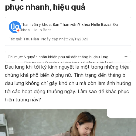
phục nhanh, hiệu quả
Tham vấn y khoa:
Ban Tham vấn Y khoa Hello Bacsi
·
Đa
khoa
·
Hello Bacsi
Tác giả:
Thu Hiền
·
Ngày cập nhật: 28/11/2023
Chỉ mục:
Nguyên nhân khiến phụ nữ đến tháng bị đau lưng
Tình trạng đến tháng bị đau lưng có đáng lo không?
Đau lưng khi tới kỳ kinh nguyệt là một trong những triệu
4 cách giảm đau lưng khi đến kỳ kinh nguyệt
chứng khá phổ biến ở phụ nữ. Tình trạng đến tháng bị
Lời khuyên từ chuyên gia
đau lưng không chỉ gây khó chịu mà còn làm ảnh hưởng
tới các hoạt động thường ngày. Làm sao để khắc phục
hiện tượng này?