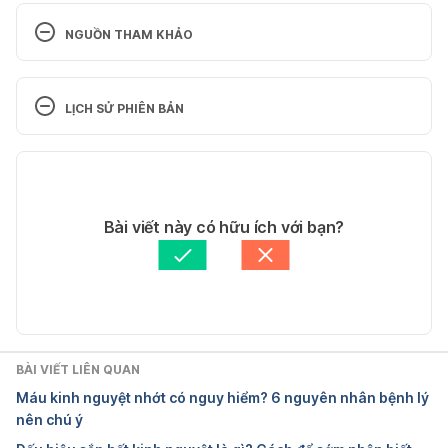
NGUỒN THAM KHẢO
Estrogen affects back pain
LỊCH SỬ PHIÊN BẢN
https://www.ncbi.nlm.nih.gov/pmc/articles/PMC634
1375/
Phiên bản hiện tại
Ngày truy cập: 23/11/2023
28/11/2023
Tác giả: 
Thu Hiền
Bài viết này có hữu ích với bạn?
Hormonal and reproductive factors are 
Tham vấn y khoa: 
Ban Tham vấn Y khoa Hello Bacsi
associated with chronic low back pain
Cập nhật bởi: 
Trương Phương Đài
https://pubmed.ncbi.nlm.nih.gov/16741461/
Ngày truy cập: 23/11/2023
BÀI VIẾT LIÊN QUAN
Máu kinh nguyệt nhớt có nguy hiểm? 6 nguyên nhân bệnh lý
Menstrual low back pain in women’s
nên chú ý