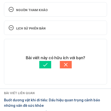
NGUỒN THAM KHẢO
1. Scrotal masses – Diagnosis and treatment
LỊCH SỬ PHIÊN BẢN
https://www.mayoclinic.org/diseases-
conditions/scrotal-masses/diagnosis-treatment
Phiên bản hiện tại
Ngày truy cập: 20/08/2021
27/08/2021
Tác giả: 
Vi Quỳnh
Bài viết này có hữu ích với bạn?
2. Evaluation of Scrotal Masses – American Family 
Tham vấn y khoa: 
Bác sĩ Nguyễn Thường Hanh
Physician
Cập nhật bởi: 
Lan Quan
https://www.aafp.org/afp/2008/1115/p1165.html
Ng
ày truy cập: 20/08/2021
BÀI VIẾT LIÊN QUAN
3. Role of Ultrasound with Color Doppler in Acute 
Buốt dương vật khi đi tiểu: Dấu hiệu quan trọng cảnh báo
Scrotum Management
những vấn đề sức khỏe