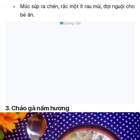
Múc súp ra chén, rắc một ít rau mùi, đợi nguội cho
bé ăn.
Quảng Cáo
3. Cháo gà nấm hương