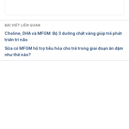
Mushrooms Baby Food Recipes and 
Ideas https://homemade-baby-food-
recipes.com/mushrooms-baby-food-recipes-and-
BÀI VIẾT LIÊN QUAN
ideas/ Ngày truy cập: 27/3/2019
Choline, DHA và MFGM: Bộ 3 dưỡng chất vàng giúp trẻ phát
triển trí não
Sữa có MFGM hỗ trợ tiêu hóa cho trẻ trong giai đoạn ăn dặm
như thế nào?
Đang tải....