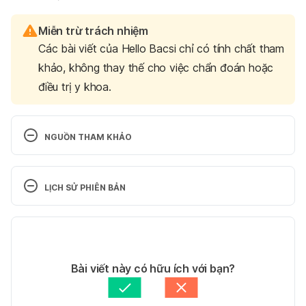
Miễn trừ trách nhiệm
Các bài viết của Hello Bacsi chỉ có tính chất tham
khảo, không thay thế cho việc chẩn đoán hoặc
điều trị y khoa.
NGUỒN THAM KHẢO
Giving Mushroom to Babies – Benefits and 
Recipes https://parenting.firstcry.com/articles/mush
LỊCH SỬ PHIÊN BẢN
room-for-babies-benefits-and-recipes/ Ngày truy 
cập: 27/3/2019
Phiên bản hiện tại
Can Babies Eat 
03/07/2019
Mushrooms? https://www.healthline.com/health/par
Tác giả: 
Ngân Phạm
Bài viết này có hữu ích với bạn?
enting/can-babies-eat-mushrooms Ngày truy cập: 
Tham vấn y khoa: 
Bác sĩ Nguyễn Thường Hanh
27/3/2019
Cập nhật bởi: 
Bác sĩ Nguyễn Thường Hanh