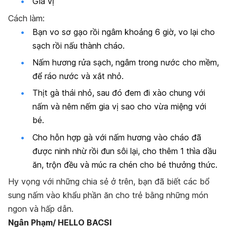
Gia vị
Cách làm:
Bạn vo sơ gạo rồi ngâm khoảng 6 giờ, vo lại cho
sạch rồi nấu thành cháo.
Nấm hương rửa sạch, ngâm trong nước cho mềm,
để ráo nước và xắt nhỏ.
Thịt gà thái nhỏ, sau đó đem đi xào chung với
nấm và nêm nếm gia vị sao cho vừa miệng với
bé.
Cho hỗn hợp gà với nấm hương vào cháo đã
được ninh nhừ rồi đun sôi lại, cho thêm 1 thìa dầu
ăn, trộn đều và múc ra chén cho bé thưởng thức.
Hy vọng với những chia sẻ ở trên, bạn đã biết các bổ
sung nấm vào khẩu phần ăn cho trẻ bằng những món
ngon và hấp dẫn.
Ngân Phạm/ HELLO BACSI