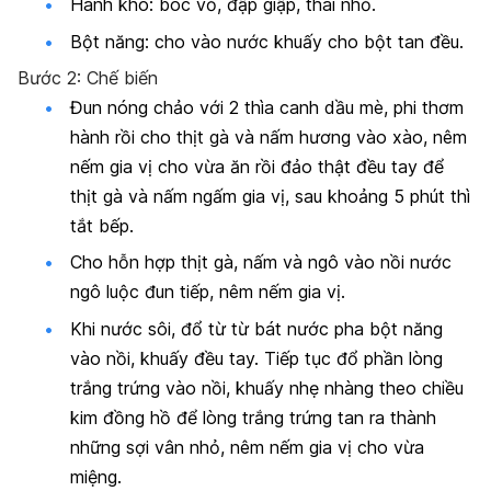
Hành khô: bóc vỏ, đập giập, thái nhỏ.
Bột năng: cho vào nước khuấy cho bột tan đều.
Bước 2: Chế biến
Đun nóng chảo với 2 thìa canh dầu mè, phi thơm
hành rồi cho thịt gà và nấm hương vào xào, nêm
nếm gia vị cho vừa ăn rồi đảo thật đều tay để
thịt gà và nấm ngấm gia vị, sau khoảng 5 phút thì
tắt bếp.
Cho hỗn hợp thịt gà, nấm và ngô vào nồi nước
ngô luộc đun tiếp, nêm nếm gia vị.
Khi nước sôi, đổ từ từ bát nước pha bột năng
vào nồi, khuấy đều tay. Tiếp tục đổ phần lòng
trắng trứng vào nồi, khuấy nhẹ nhàng theo chiều
kim đồng hồ để lòng trắng trứng tan ra thành
những sợi vân nhỏ, nêm nếm gia vị cho vừa
miệng.