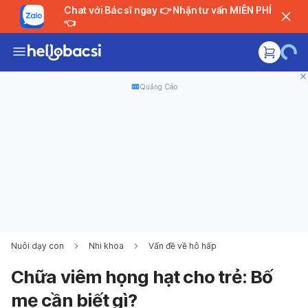
Chat với Bác sĩ ngay 👉 Nhận tư vấn MIỄN PHÍ
👈
Quảng Cáo
Nuôi dạy con
Nhi khoa
Vấn đề về hô hấp
Chữa viêm họng hạt cho trẻ: Bố
mẹ cần biết gì?