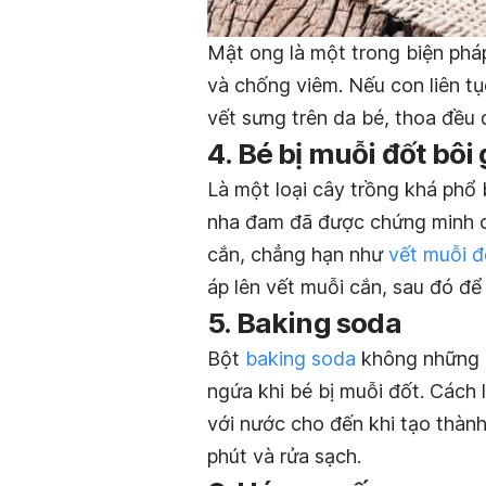
Mật ong là một trong biện phá
và chống viêm. Nếu con liên tụ
vết sưng trên da bé, thoa đều 
4. Bé bị muỗi đốt bô
Là một loại cây trồng khá phổ
nha đam đã được chứng minh c
cắn, chẳng hạn như
vết muỗi đ
áp lên vết muỗi cắn, sau đó để
5. Baking soda
Bột
baking soda
không những d
ngứa khi bé bị muỗi đốt. Cách 
với nước cho đến khi tạo thành
phút và rửa sạch.