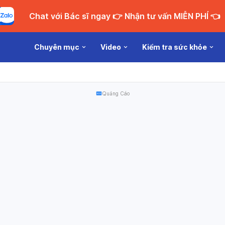
Chat với Bác sĩ ngay 👉 Nhận tư vấn MIỄN PHÍ 👈
Chuyên mục
Video
Kiểm tra sức khỏe
Quảng Cáo