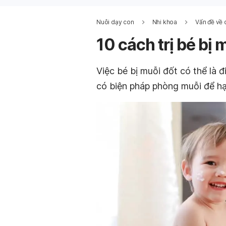
Nuôi dạy con
Nhi khoa
Vấn đề về 
10 cách trị bé bị 
Việc bé bị muỗi đốt có thể là 
có biện pháp phòng muỗi để h