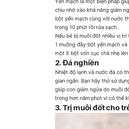
Yến mạch là một biện pháp giú
chịu nhờ vào khả năng giảm ng
bột yến mạch cùng với nước theo
trong 10 phút rồi rửa sạch.
Nếu bé bị muỗi đốt nhiều vị tr
1 muỗng đầy bột yến mạch và n
một ít bột vón cục chà nhẹ lên 
2. Đá nghiền
Nhiệt độ lạnh và nước đá có th
gian ngắn. Bạn hãy thử sử dụn
giúp con giảm ngứa do muỗi đố
trong hơn năm phút vì có thể k
3. Trị muỗi đốt cho t