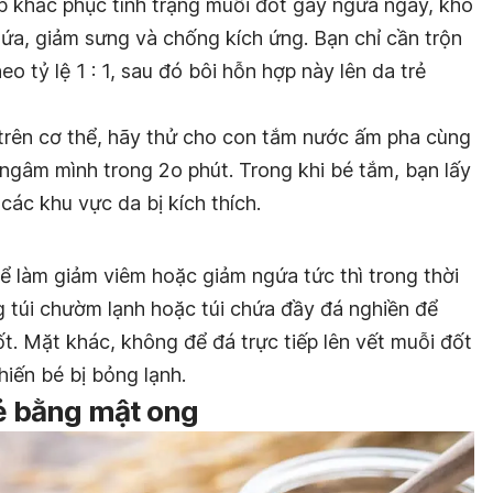
p khắc phục tình trạng muỗi đốt gây ngứa ngáy, khó
ứa, giảm sưng và chống kích ứng. Bạn chỉ cần trộn
 tỷ lệ 1 : 1, sau đó bôi hỗn hợp này lên da trẻ
í trên cơ thể, hãy thử cho con tắm nước ấm pha cùng
gâm mình trong 2o phút. Trong khi bé tắm, bạn lấy
các khu vực da bị kích thích.
ể làm giảm viêm hoặc giảm ngứa tức thì trong thời
g túi chườm lạnh hoặc túi chứa đầy đá nghiền để
t. Mặt khác, không để đá trực tiếp lên vết muỗi đốt
hiến bé bị bỏng lạnh.
rẻ bằng mật ong