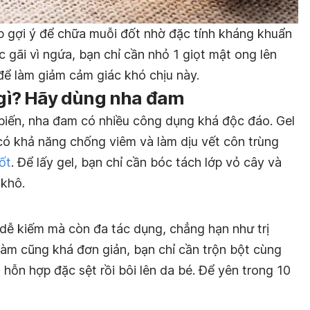
p gợi ý để chữa muỗi đốt nhờ đặc tính kháng khuẩn
c gãi vì ngứa, bạn chỉ cần nhỏ 1 giọt mật ong lên
để làm giảm cảm giác khó chịu này.
i gì? Hãy dùng nha đam
 biến, nha đam có nhiều công dụng khá độc đáo. Gel
ó khả năng chống viêm và làm dịu vết côn trùng
ốt
. Để lấy gel, bạn chỉ cần bóc tách lớp vỏ cây và
 khô.
ễ kiếm mà còn đa tác dụng, chẳng hạn như trị
làm cũng khá đơn giản, bạn chỉ cần trộn bột cùng
 hỗn hợp đặc sệt rồi bôi lên da bé. Để yên trong 10