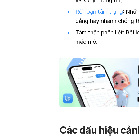
và xử lý thông tin;
Rối loạn tâm trạng
: Nhữn
dẳng hay nhanh chóng t
Tâm thầ
n phân liệ
t:
Rối l
méo mó.
Các dấu hiệu cảnh