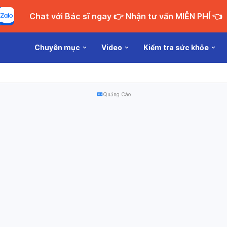
Chat với Bác sĩ ngay 👉 Nhận tư vấn MIỄN PHÍ 👈
Chuyên mục
Video
Kiểm tra sức khỏe
Quảng Cáo