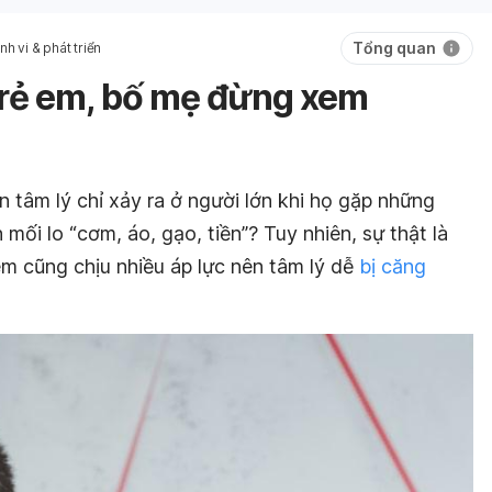
Tổng quan
nh vi & phát triển
trẻ em, bố mẹ đừng xem
ạn tâm lý chỉ xảy ra ở người lớn khi họ gặp những
 mối lo “cơm, áo, gạo, tiền”? Tuy nhiên, sự thật là
em cũng chịu nhiều áp lực nên tâm lý dễ
bị căng