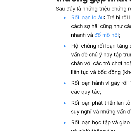
Sau đây là những triệu chứng r
Rối loạn lo âu
: Trẻ bị rố
cách sợ hãi cũng như các
nhanh và
đổ mồ hôi
;
Hội chứng rối loạn tă
vấn đề chú ý hay tập tr
chán với các trò chơi h
liên tục và bốc đồng (kh
Rối loạn hành vi gây rối
:
các quy tắc;
Rối loạn phát triển lan t
suy nghĩ và những vấn đề
Rối loạn học tập và giao 