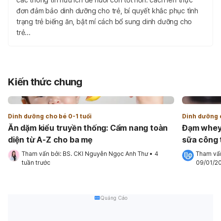
đơn đảm bảo dinh dưỡng cho trẻ, bí quyết khắc phục tình
trạng trẻ biếng ăn, bật mí cách bổ sung dinh dưỡng cho
trẻ...
Kiến thức chung
Dinh dưỡng cho bé 0-1 tuổi
Dinh dưỡng c
Ăn dặm kiểu truyền thống: Cẩm nang toàn
Đạm whey 
diện từ A-Z cho ba mẹ
sữa công 
Tham vấn bởi: 
BS. CKI Nguyễn Ngọc Anh Thư
•
4 
Tham vấn
tuần trước
09/01/2
Quảng Cáo