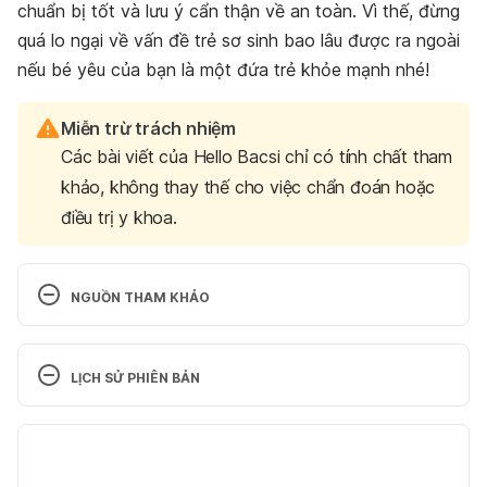
chuẩn bị tốt và lưu ý cẩn thận về an toàn. Vì thế, đừng
quá lo ngại về vấn đề trẻ sơ sinh bao lâu được ra ngoài
nếu bé yêu của bạn là một đứa trẻ khỏe mạnh nhé!
Miễn trừ trách nhiệm
Các bài viết của Hello Bacsi chỉ có tính chất tham
khảo, không thay thế cho việc chẩn đoán hoặc
điều trị y khoa.
NGUỒN THAM KHẢO
Keeping your baby safe in the sun 
https://www.nhs.uk/conditions/baby/first-aid-and-
LỊCH SỬ PHIÊN BẢN
safety/safety/safety-in-the-sun/ Ngày truy cập: 
13/05/2024
Phiên bản hiện tại
New Parents and Newborns: Are Visitors OK? 
28/05/2025