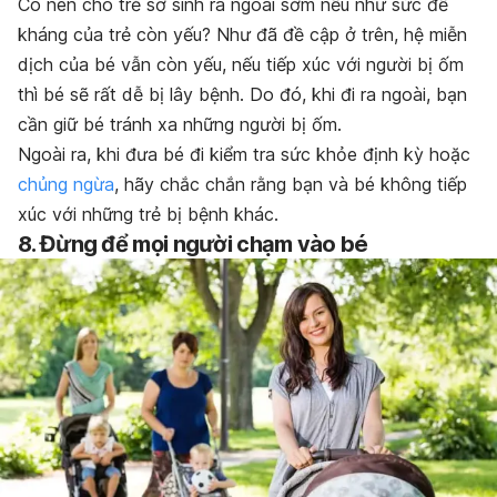
Có nên cho trẻ sơ sinh ra ngoài sớm nếu như sức đề
kháng của trẻ còn yếu? Như đã đề cập ở trên, hệ miễn
dịch của bé vẫn còn yếu, nếu tiếp xúc với người bị ốm
thì bé sẽ rất dễ bị lây bệnh. Do đó, khi đi ra ngoài, bạn
cần giữ bé tránh xa những người bị ốm.
Ngoài ra, khi đưa bé đi kiểm tra sức khỏe định kỳ hoặc
chủng ngừa
, hãy chắc chắn rằng bạn và bé không tiếp
xúc với những trẻ bị bệnh khác.
8. Đừng để mọi người chạm vào bé