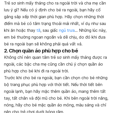
Trẻ sơ sinh mấy tháng cho ra ngoài trời và cha mẹ cần
lưu ý gì? Nếu có ý định cho bé ra ngoài, bạn hãy cố
gắng sắp xếp thời gian phù hợp. Hãy chọn những thời
điểm mà bé có tâm trạng thoải mái nhất, ví dụ như sau
khi ăn hoặc thay
tã
, sau giấc
ngủ trưa
… Những lúc này,
em bé thường ngoan ngoãn và dễ chịu, do đó khi đưa
bé ra ngoài bạn sẽ không phải quá vất vả.
2. Chọn quần áo phù hợp cho bé
Không chỉ nên quan tâm trẻ sơ sinh mấy tháng được ra
ngoài, các bậc cha mẹ cũng cần chú ý chọn quần áo
phù hợp cho bé khi đi ra ngoài trời.
Trước khi cho bé ra ngoài, bạn cần chọn cho bé những
bộ trang phục phù hợp với thời tiết. Nếu thời tiết bên
ngoài lạnh, bạn hãy mặc thêm quần áo, mang thêm tất
tay, tất chân và đội mũ cho bé.
Khi bên ngoài trời nắng,
nóng, hãy cho bé mặc quần áo mỏng, màu sáng và chỉ
nên cho trẻ chơi dưới bóng râm.