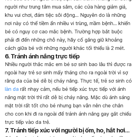
người như trung tâm mua sắm, các cửa hàng giảm giá,
khu vui chơi, đám tiệc sôi động… Nguyên do là những
nơi này có thể tiềm ẩn nhiều vi trùng, mầm bệnh… khiến
bé có nguy cơ cao mắc bệnh. Trường hợp bắt buộc
phải đi đến những chỗ này, hãy cố gắng giữ khoảng
cách giữa bé với những người khác tối thiểu là 2 mét.
6. Tránh ánh nắng trực tiếp
Nhiều người thắc mắc em bé sơ sinh bao lâu thì được ra
ngoài hay trẻ sơ sinh mấy tháng cho ra ngoài trời vì sợ
rằng da của bé dễ bị cháy nắng. Thực tế, trẻ sơ sinh có
làn da
rất nhạy cảm, nếu bé tiếp xúc trực tiếp với ánh
nắng mặt trời thì rất dễ bị cháy nắng. Mặc dù ánh sáng
mặt trời rất tốt cho bé nhưng bạn vẫn nên che chắn
cho con khi đi ra ngoài để tránh ánh nắng gay gắt chiếu
trực tiếp vào da trẻ.
7. Tránh tiếp xúc với người bị ốm, ho, hắt hơi…