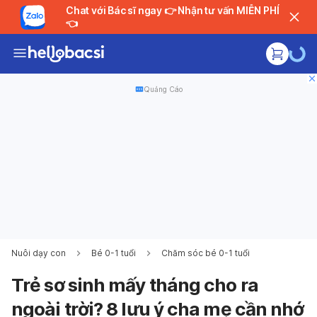
Chat với Bác sĩ ngay 👉 Nhận tư vấn MIỄN PHÍ
👈
Quảng Cáo
Nuôi dạy con
Bé 0-1 tuổi
Chăm sóc bé 0-1 tuổi
Trẻ sơ sinh mấy tháng cho ra
ngoài trời? 8 lưu ý cha mẹ cần nhớ