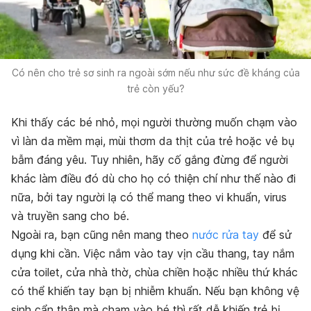
Có nên cho trẻ sơ sinh ra ngoài sớm nếu như sức đề kháng của
trẻ còn yếu?
Khi thấy các bé nhỏ, mọi người thường muốn chạm vào
vì làn da mềm mại, mùi thơm da thịt của trẻ hoặc vẻ bụ
bẫm đáng yêu. Tuy nhiên, hãy cố gắng đừng để người
khác làm điều đó dù cho họ có thiện chí như thế nào đi
nữa, bởi tay người lạ có thể mang theo vi khuẩn, virus
và truyền sang cho bé.
Ngoài ra, bạn cũng nên mang theo
nước rửa tay
để sử
dụng khi cần. Việc nắm vào tay vịn cầu thang, tay nắm
cửa toilet, cửa nhà thờ, chùa chiền hoặc nhiều thứ khác
có thể khiến tay bạn bị nhiễm khuẩn. Nếu bạn không vệ
sinh cẩn thận mà chạm vào bé thì rất dễ khiến trẻ bị