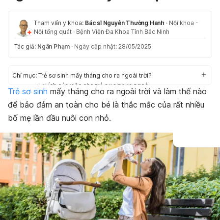
Tham vấn y khoa:
Bác sĩ Nguyễn Thường Hanh
·
Nội khoa -
Nội tổng quát
·
Bệnh Viện Đa Khoa Tỉnh Bắc Ninh
Tác giả:
Ngân Phạm
·
Ngày cập nhật: 28/05/2025
Chỉ mục:
Trẻ sơ sinh mấy tháng cho ra ngoài trời?
Lợi ích của việc cho trẻ sơ sinh ra ngoài
Trẻ sơ sinh
mấy tháng cho ra ngoài trời và làm thế nào
8 lưu ý khi cho trẻ sơ sinh ra ngoài trời
để bảo đảm an toàn cho bé là thắc mắc của rất nhiều
Bạn cần lưu ý gì khi đưa em bé ra ngoài trong giai đoạn có
dịch COVID-19?
bố mẹ lần đầu nuôi con nhỏ.